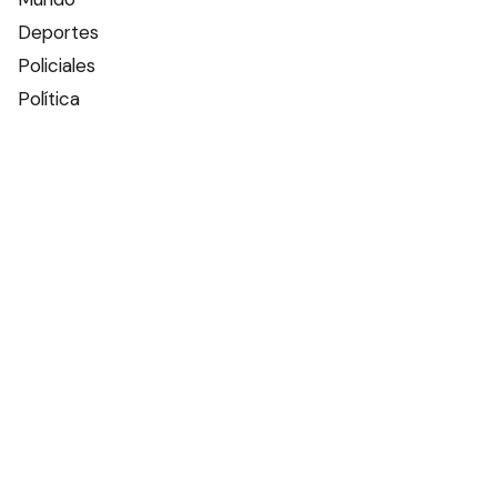
Deportes
Policiales
Política
Espectáculos
Edictos
Farmacias de turno
Tiempo
Otros canales
Facebook
X
Instagram