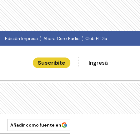
Edición Impresa
Ahora Cero Radio
Club El Día
Suscribite
Ingresá
Añadir como fuente en