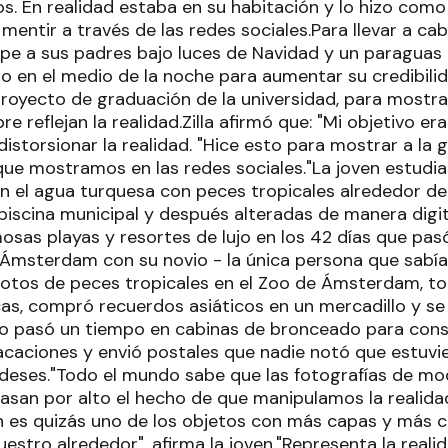
cos. En realidad estaba en su habitación y lo hizo co
entir a través de las redes sociales.Para llevar a ca
pe a sus padres bajo luces de Navidad y un paraguas 
o en el medio de la noche para aumentar su credibili
proyecto de graduación de la universidad, para mostr
re reflejan la realidad.Zilla afirmó que: "Mi objetivo e
distorsionar la realidad. "Hice esto para mostrar a la 
ue mostramos en las redes sociales."La joven estudi
n el agua turquesa con peces tropicales alrededor de 
iscina municipal y después alteradas de manera digita
osas playas y resortes de lujo en los 42 días que pa
msterdam con su novio - la única persona que sabía
fotos de peces tropicales en el Zoo de Ámsterdam, t
as, compró recuerdos asiáticos en un mercadillo y s
uso pasó un tiempo en cabinas de bronceado para cons
acaciones y envió postales que nadie notó que estuv
deses."Todo el mundo sabe que las fotografías de m
san por alto el hecho de que manipulamos la realida
n es quizás uno de los objetos con más capas y más c
stro alrededor", afirma la joven."Representa la reali