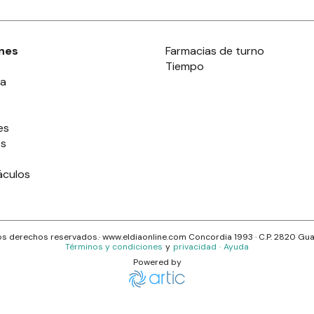
nes
Farmacias de turno
Tiempo
ia
es
es
áculos
s derechos reservados.· www.
eldiaonline.com
Concordia 1993
· C.P.
2820
Gua
Términos y condiciones
y
privacidad
·
Ayuda
Powered by