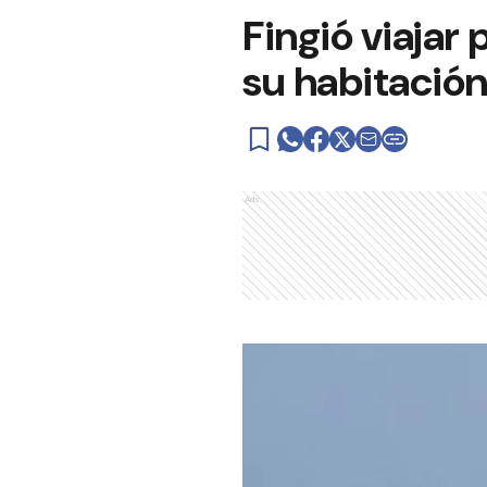
Fingió viajar
su habitació
Ads