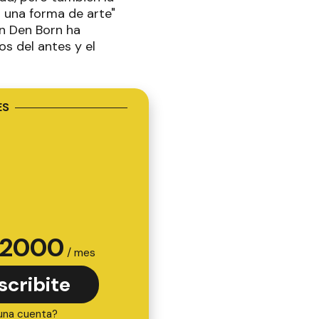
n una forma de arte"
an Den Born ha
os del antes y el
ES
2000
/ mes
scribite
una cuenta?