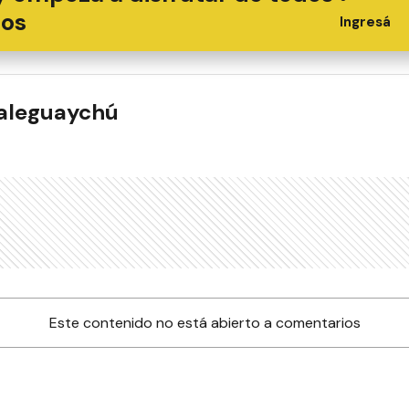
ios
Ingresá
ualeguaychú
Este contenido no está abierto a comentarios