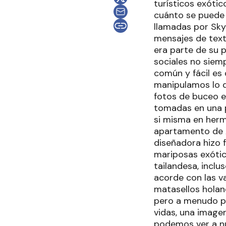
turísticos exóti
cuánto se puede m
llamadas por Sky
mensajes de text
era parte de su 
sociales no siemp
común y fácil es 
manipulamos lo q
fotos de buceo e
tomadas en una p
si misma en herm
apartamento de Á
diseñadora hizo 
mariposas exótic
tailandesa, incl
acorde con las v
matasellos holan
pero a menudo pa
vidas, una image
podemos ver a nue