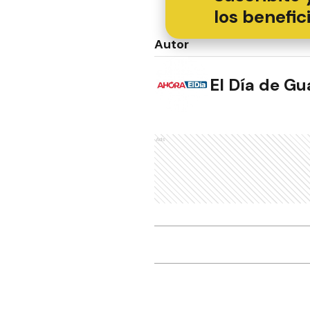
los benefic
Autor
El Día de G
Ads