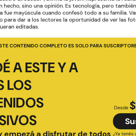
n hecho, sino una opinión. Es tecnología, pero tambié
a fue mayúscula cuando confesó todo a su familia. V
o para dar a los lectores la oportunidad de ver las fot
ueran editadas.
STE CONTENIDO COMPLETO ES SOLO PARA SUSCRIPTOR
É A ESTE Y A
 LOS
ENIDOS
$
Desde
SIVOS
Su
y empezá a disfrutar de todos
¿Ya tenés 