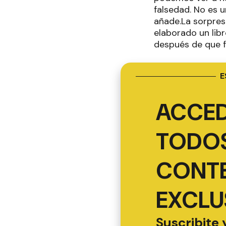
falsedad. No es u
añade.La sorpres
elaborado un libr
después de que f
E
ACCED
TODOS
CONT
EXCLU
Suscribite 