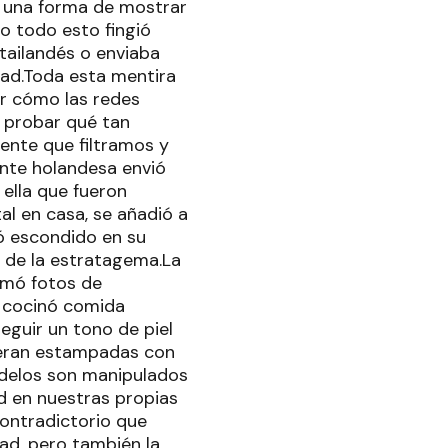
mo una forma de mostrar
bo todo esto fingió
tailandés o enviaba
dad.Toda esta mentira
ar cómo las redes
ra probar qué tan
gente que filtramos y
ante holandesa envió
ella que fueron
l en casa, se añadió a
só escondido en su
 de la estratagema.La
omó fotos de
e cocinó comida
eguir un tono de piel
ieran estampadas con
odelos son manipulados
d en nuestras propias
ontradictorio que
dad, pero también la