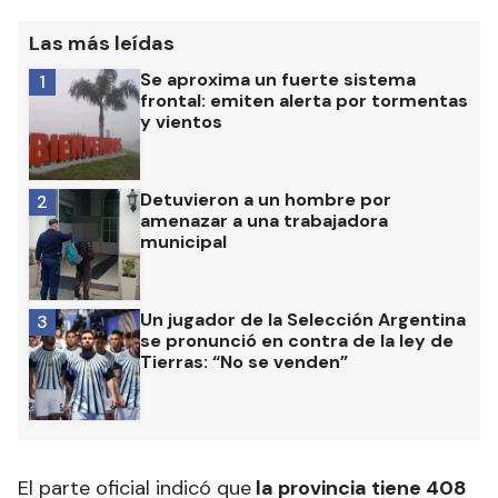
Las más leídas
Se aproxima un fuerte sistema
1
frontal: emiten alerta por tormentas
y vientos
Detuvieron a un hombre por
2
amenazar a una trabajadora
municipal
Un jugador de la Selección Argentina
3
se pronunció en contra de la ley de
Tierras: “No se venden”
El parte oficial indicó que
la provincia tiene 408