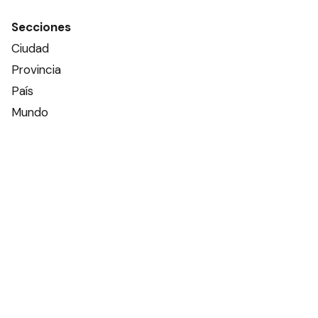
Secciones
Ciudad
Provincia
País
Mundo
Deportes
Policiales
Política
Espectáculos
Edictos
Farmacias de turno
Tiempo