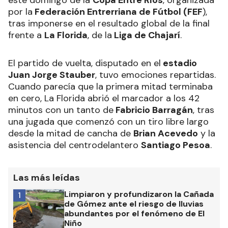
este domingo de la
Copa Entre Ríos
, organizada
por la
Federación Entrerriana de Fútbol (FEF
),
tras imponerse en el resultado global de la final
frente a
La Florida
, de la
Liga de Chajarí
.
El partido de vuelta, disputado en el
estadio
Juan Jorge Stauber
, tuvo emociones repartidas.
Cuando parecía que la primera mitad terminaba
en cero, La Florida abrió el marcador a los 42
minutos con un tanto de
Fabricio Barragán
, tras
una jugada que comenzó con un tiro libre largo
desde la mitad de cancha de
Brian Acevedo
y la
asistencia del centrodelantero
Santiago Pesoa
.
Las más leídas
Limpiaron y profundizaron la Cañada
1
de Gómez ante el riesgo de lluvias
abundantes por el fenómeno de El
Niño