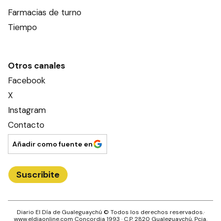
Farmacias de turno
Tiempo
Otros canales
Facebook
X
Instagram
Contacto
Añadir como fuente en
Suscribite
Diario El Día de Gualeguaychú
© Todos los derechos reservados.·
www.
eldiaonline.com
Concordia 1993
· C.P.
2820
Gualeguaychú
, Pcia.