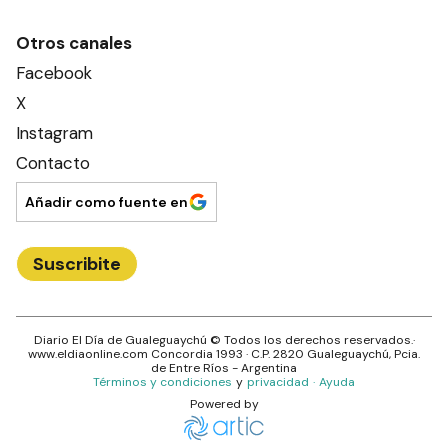
Otros canales
Facebook
X
Instagram
Contacto
Añadir como fuente en
Suscribite
Diario El Día de Gualeguaychú
© Todos los derechos reservados.·
www.
eldiaonline.com
Concordia 1993
· C.P.
2820
Gualeguaychú
, Pcia.
de
Entre Ríos
- Argentina
Términos y condiciones
y
privacidad
·
Ayuda
Powered by