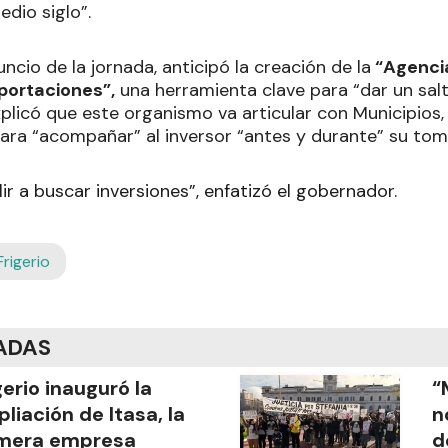
edio siglo”.
uncio de la jornada, anticipó la creación de la
“Agenci
portaciones”,
una herramienta clave para “dar un salt
plicó que este organismo va articular con Municipios
para “acompañar” al inversor “antes y durante” su tom
r a buscar inversiones”, enfatizó el gobernador.
Frigerio
ADAS
gerio inauguró la
“
liación de Itasa, la
n
imera empresa
d