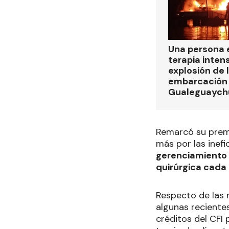
Una persona 
terapia intens
explosión de 
embarcación e
Gualeguaych
Remarcó su premi
más por las inefi
gerenciamiento 
quirúrgica cada
Respecto de las 
algunas recientes
créditos del CFI 