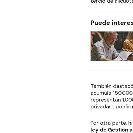
tercio de alícuot
Puede intere
También destacó
acumula 150.000 
representan 1.000
privadas”, confir
Por otra parte, h
ley de Gestión 