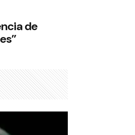
encia de
nes”