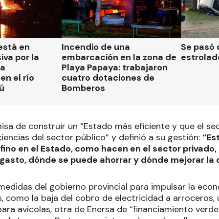
está en
Incendio de una
Se pasó 
iva por la
embarcación en la zona de
estrolad
la
Playa Papaya: trabajaron
n el río
cuatro dotaciones de
ú
Bomberos
sa de construir un “Estado más eficiente y que el se
ciencias del sector público” y definió a su gestión:
“Es
fino en el Estado, como hacen en el sector privado,
 gasto, dónde se puede ahorrar y dónde mejorar la 
medidas del gobierno provincial para impulsar la eco
, como la baja del cobro de electricidad a arroceros, 
para avícolas, otra de Enersa de “financiamiento verde