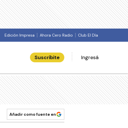
Edición Impresa
Ahora Cero Radio
Club El Día
Suscribite
Ingresá
Añadir como fuente en