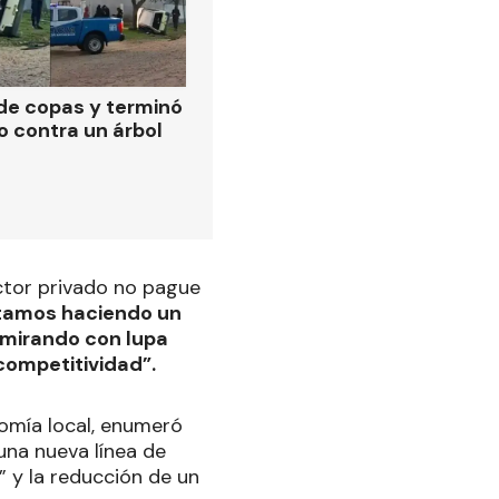
de copas y terminó
o contra un árbol
ctor privado no pague
tamos haciendo un
 mirando con lupa
competitividad”.
nomía local, enumeró
una nueva línea de
” y la reducción de un