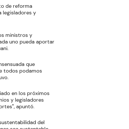
cto de reforma
a legisladores y
os ministros y
 cada uno pueda aportar
ani.
onsensuada que
ntre todos podamos
uvo.
iado en los próximos
emios y legisladores
ortes", apuntó.
sustentabilidad del
ones sea sustentable