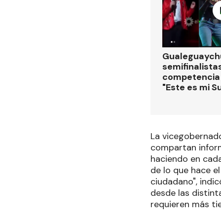
Gualeguaychú
semifinalistas
competencia
"Este es mi S
La vicegobernado
compartan inform
haciendo en cada
de lo que hace e
ciudadano", indi
desde las distint
requieren más ti