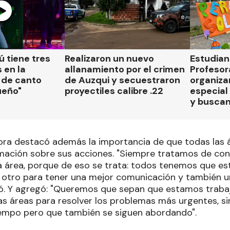
 tiene tres
Realizaron un nuevo
Estudian
 en la
allanamiento por el crimen
Profesor
 de canto
de Auzqui y secuestraron
organiza
ueño"
proyectiles calibre .22
especial 
y busca
ra destacó además la importancia de que todas las 
ación sobre sus acciones. "Siempre tratamos de con
 área, porque de eso se trata: todos tenemos que es
l otro para tener una mejor comunicación y también u
có. Y agregó: "Queremos que sepan que estamos traba
as áreas para resolver los problemas más urgentes, si
empo pero que también se siguen abordando".