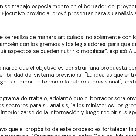
ón se trabajó especialmente en el borrador del proye
l Ejecutivo provincial prevé presentar para su análisis 
e se realiza de manera articulada, no solamente con l
 también con los gremios y los legisladores, para que
ué aspectos se pueden nutrir o modificar", explicó Alu
remarcó que el objetivo es construir una propuesta c
enibilidad del sistema previsional. "La idea es que e
lgo tan importante como la reforma previsional", sost
ograma de trabajo, adelantó que el borrador será env
os sectores para su análisis, "a los ministerios, los gr
nteriorizarse de la información y luego recibir sus ap
yó que el propósito de este proceso es fortalecer la 
rio provincial. "Queremos que nuestra Caja de Jubilaci