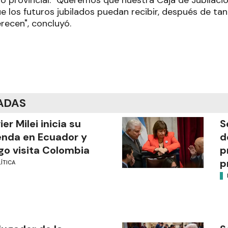
e los futuros jubilados puedan recibir, después de tan
recen", concluyó.
ADAS
ier Milei inicia su
S
nda en Ecuador y
d
go visita Colombia
p
p
ÍTICA