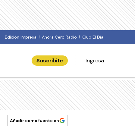
Edición Impresa
Ahora Cero Radio
Club El Día
Suscribite
Ingresá
Añadir como fuente en