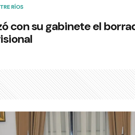
TRE RÍOS
izó con su gabinete el borra
isional