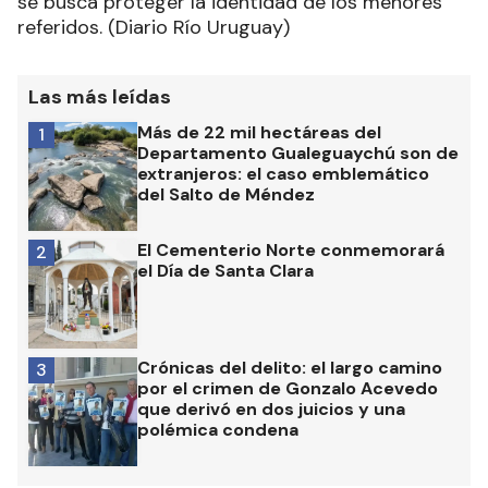
se busca proteger la identidad de los menores
referidos. (Diario Río Uruguay)
Las más leídas
Más de 22 mil hectáreas del
1
Departamento Gualeguaychú son de
extranjeros: el caso emblemático
del Salto de Méndez
El Cementerio Norte conmemorará
2
el Día de Santa Clara
Crónicas del delito: el largo camino
3
por el crimen de Gonzalo Acevedo
que derivó en dos juicios y una
polémica condena