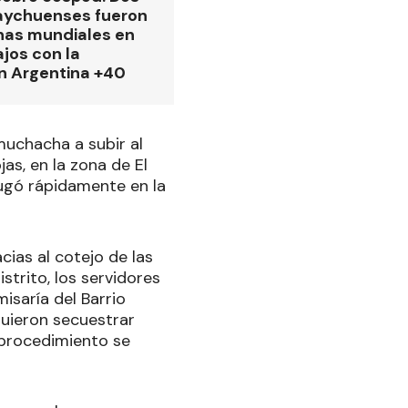
aychuenses fueron
as mundiales en
ajos con la
n Argentina +40
muchacha a subir al
as, en la zona de El
fugó rápidamente en la
ias al cotejo de las
strito, los servidores
isaría del Barrio
guieron secuestrar
El procedimiento se