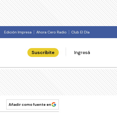
Edición Impresa
Ahora Cero Radio
Club El Día
Suscribite
Ingresá
Añadir como fuente en