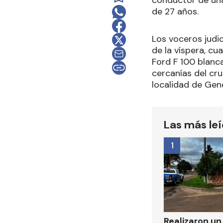
conductor de una
de 27 años.
Los voceros judi
de la víspera, c
Ford F 100 blanca
cercanías del cr
localidad de Gen
Las más le
1
Realizaron u