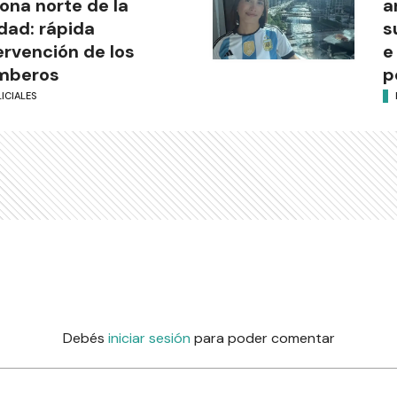
zona norte de la
a
dad: rápida
s
ervención de los
e
mberos
p
ICIALES
Debés
iniciar sesión
para poder comentar