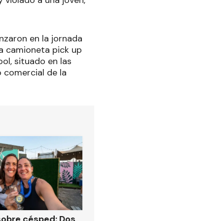
violado a una joven,
nzaron en la jornada
na camioneta pick up
ol, situado en las
 comercial de la
obre césped: Dos