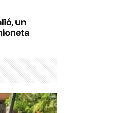
lió, un
mioneta