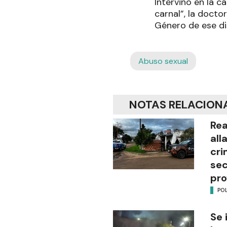
Intervino en la 
carnal”, la docto
Género de ese dis
Abuso sexual
NOTAS RELACION
Rea
all
cri
sec
pro
POL
Se 