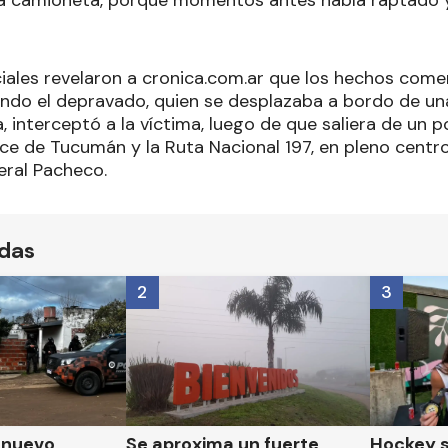
 camioneta, porque momentos antes había raptado y 
ciales revelaron a cronica.com.ar que los hechos come
uando el depravado, quien se desplazaba a bordo de u
, interceptó a la víctima, luego de que saliera de un po
uce de Tucumán y la Ruta Nacional 197, en pleno centro
eral Pacheco.
ídas
2
3
n nuevo
Se aproxima un fuerte
Hockey s