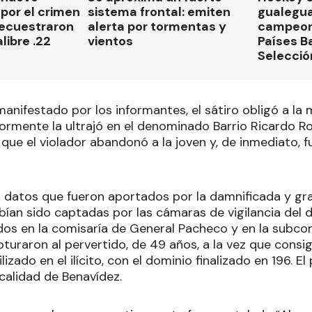
por el crimen
sistema frontal: emiten
gualegu
secuestraron
alerta por tormentas y
campeon
libre .22
vientos
Países B
Selecció
anifestado por los informantes, el sátiro obligó a la 
rmente la ultrajó en el denominado Barrio Ricardo Roj
 que el violador abandonó a la joven y, de inmediato, 
 datos que fueron aportados por la damnificada y grac
an sido captadas por las cámaras de vigilancia del di
dos en la comisaría de General Pacheco y en la subcom
turaron al pervertido, de 49 años, a la vez que consi
lizado en el ilícito, con el dominio finalizado en 196. 
calidad de Benavídez.