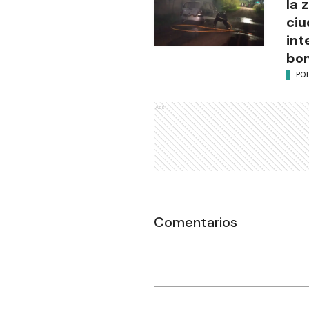
la 
ciu
int
bo
POL
Ads
Comentarios