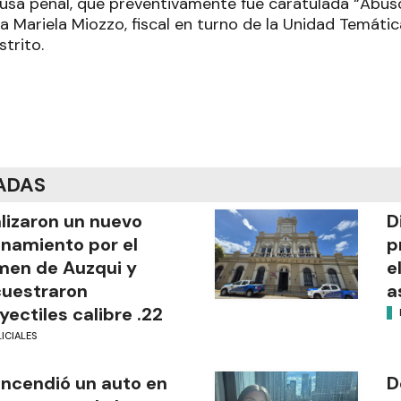
causa penal, que preventivamente fue caratulada “Abu
ra Mariela Miozzo, fiscal en turno de la Unidad Temáti
trito.
ADAS
lizaron un nuevo
D
anamiento por el
p
men de Auzqui y
e
uestraron
a
yectiles calibre .22
ICIALES
incendió un auto en
D