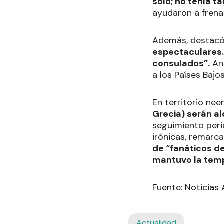
solo; no tenía t
ayudaron a frena
Además, destacó 
espectaculares.
consulados”.
Ant
a los Países Bajo
En territorio nee
Grecia) serán a
seguimiento peri
irónicas, remarc
de “fanáticos d
mantuvo la temp
Fuente: Noticias
Actualidad