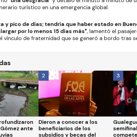
omo "
una desgracia
" y detalló el minuto a minuto de 
nerario turístico en una emergencia global.
nta y pico de días; tendría que haber estado en Buen
alargar por lo menos 15 días más"
, lamentó el pasajer
el vínculo de fraternidad que se generó a bordo tras 
ídas
2
3
rofundizaron
Dieron a conocer a los
Gualegua
 Gómez ante
beneficiarios de los
semifinal
luvias
subsidios y becas del
compete