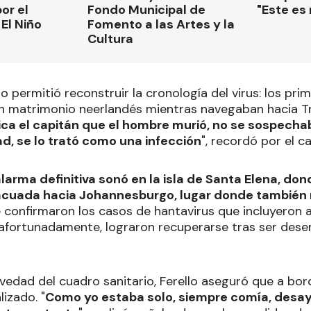
or el
Fondo Municipal de
"Este es
El Niño
Fomento a las Artes y la
Cultura
llo permitió reconstruir la cronología del virus: los pr
n matrimonio neerlandés mientras navegaban hacia Tr
a el capitán que el hombre murió, no se sospecha
d, se lo trató como una infección
", recordó por el c
alarma definitiva sonó en la isla de Santa Elena, do
vacuada hacia Johannesburgo, lugar donde también
 se confirmaron los casos de hantavirus que incluyeron 
, afortunadamente, lograron recuperarse tras ser de
vedad del cuadro sanitario, Ferello aseguró que a bord
izado. "
Como yo estaba solo, siempre comía, desa