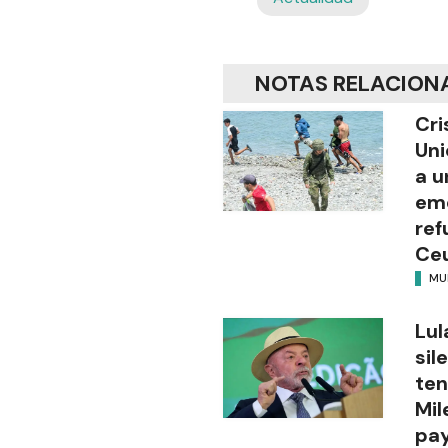
NOTAS RELACION
Cri
Uni
a u
eme
ref
Ce
MU
Lul
sil
ten
Mil
pay