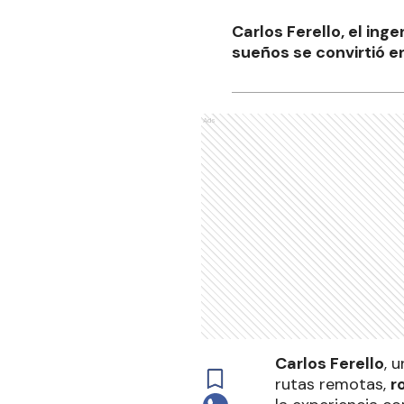
Carlos Ferello, el ing
sueños se convirtió en
Ads
Carlos Ferello
, 
rutas remotas,
r