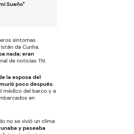
 mi Sueño"
imeros síntomas
istán da Cunha.
ba nada; eran
anal de noticias TN.
nde la esposa del
 murió poco después
.
al médico del barco y a
sembarcados en
o no se vivió un clima
yunaba y paseaba