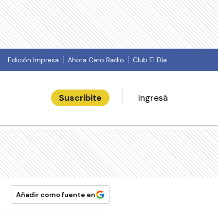
Edición Impresa
Ahora Cero Radio
Club El Día
Suscribite
Ingresá
Añadir como fuente en