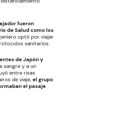
e distanciamiento
bajador fueron
rio de Salud como los
geniero optó por viajar
rotocolos sanitarios.
edentes de Japón y
 sangre y a un
yó entre risas
eros de viaje,
el grupo
formaban el pasaje