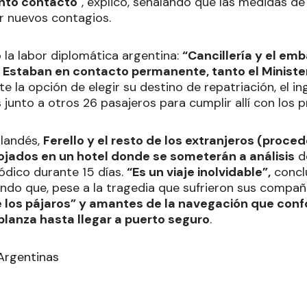
anto contacto
", explicó, señalando que las medidas d
r nuevos contagios.
la labor diplomática argentina:
“Cancillería y el em
 Estaban en contacto permanente, tanto el Ministe
e la opción de elegir su destino de repatriación, el in
s junto a otros 26 pasajeros para cumplir allí con los p
rlandés,
Ferello y el resto de los extranjeros (proc
lojados en un hotel donde se someterán a análisis
de
ódico durante 15 días.
“Es un viaje inolvidable”,
conclu
ando que, pese a la tragedia que sufrieron sus compañ
e los pájaros” y amantes de la navegación que con
lanza hasta llegar a puerto seguro
.
 Argentinas