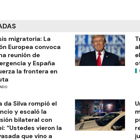
ADAS
sis migratoria: La
T
ón Europea convoca
a
na reunión de
e
rgencia y España
o
uerza la frontera en
uta
NDO
a da Silva rompió el
U
encio y escaló la
m
sión bilateral con
p
ei: “Ustedes vieron la
r
asada que vino a
j