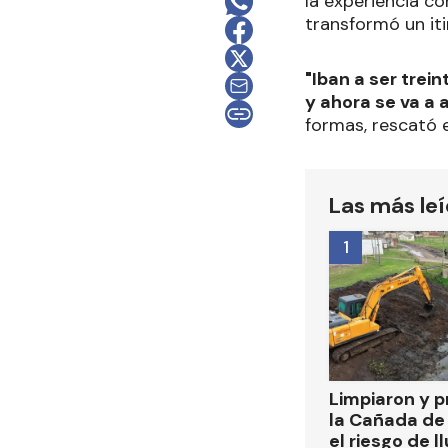
la experiencia c
transformó un iti
"Iban a ser trei
y ahora se va a 
formas, rescató 
Las más le
1
Limpiaron y p
la Cañada de
el riesgo de l