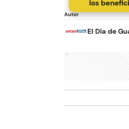
los benefic
Autor
El Día de G
Ads