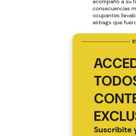
acompañó a su hij
consecuencias má
ocupantes llevaba
airbags que fuero
E
ACCED
TODOS
CONT
EXCLU
Suscribite 