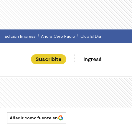
Edición Impresa
Ahora Cero Radio
Club El Día
Suscribite
Ingresá
Añadir como fuente en