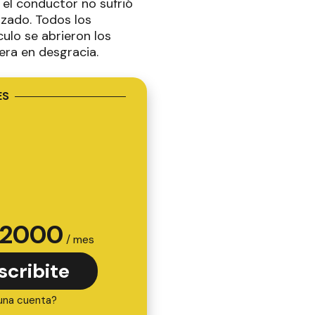
 el conductor no sufrió
ozado. Todos los
ulo se abrieron los
era en desgracia.
ES
2000
/ mes
scribite
una cuenta?