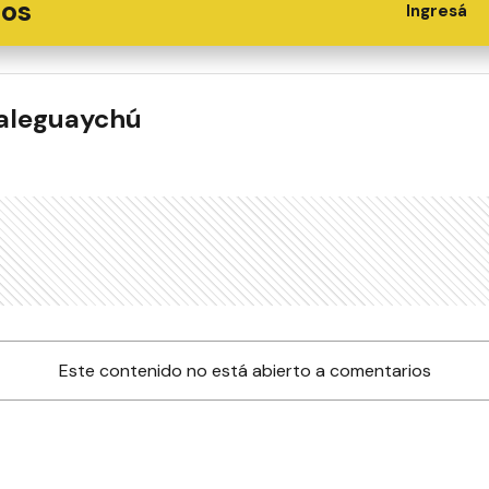
ios
Ingresá
ualeguaychú
Este contenido no está abierto a comentarios