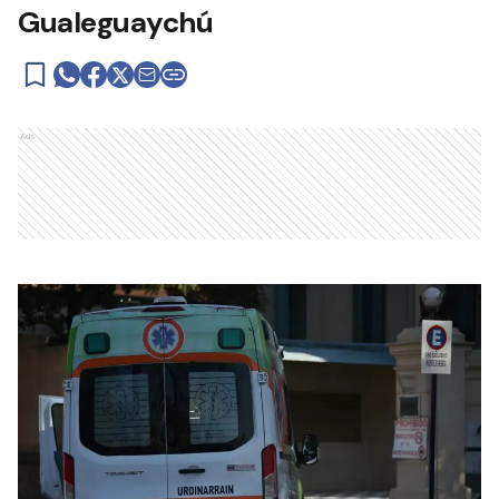
Gualeguaychú
Ads