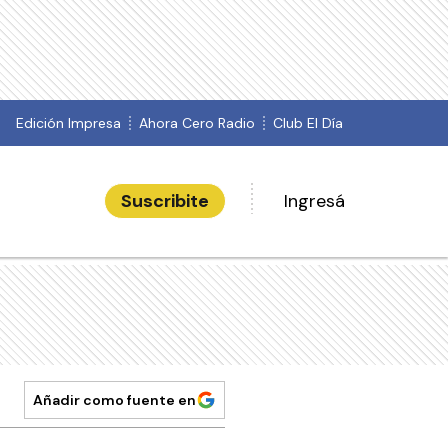
Edición Impresa
Ahora Cero Radio
Club El Día
Suscribite
Ingresá
Añadir como fuente en