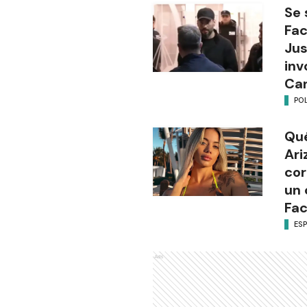
Se 
Fac
Jus
inv
Can
POL
Qué
Ari
cor
un 
Fa
ES
Ads