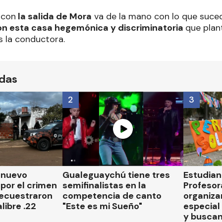
 con
la salida de Mora
va de la mano con lo que suce
on esta casa hegemónica y discriminatoria
que plant
os la conductora.
ídas
2
3
n nuevo
Gualeguaychú tiene tres
Estudian
por el crimen
semifinalistas en la
Profesor
secuestraron
competencia de canto
organiza
libre .22
"Este es mi Sueño"
especial 
y busca