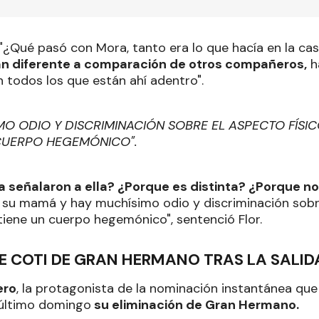
 "¿Qué pasó con Mora, tanto era lo que hacía en la ca
n diferente a comparación de otros compañeros,
ha
 todos los que están ahí adentro".
MO ODIO Y DISCRIMINACIÓN SOBRE EL ASPECTO FÍS
CUERPO HEGEMÓNICO".
la señalaron a ella? ¿Porque es distinta? ¿Porque 
 su mamá y hay muchísimo odio y discriminación sobre
iene un cuerpo hegemónico", sentenció Flor.
DE COTI DE GRAN HERMANO TRAS LA SALI
ero
, la protagonista de la nominación instantánea qu
 último domingo
su eliminación de Gran Hermano.