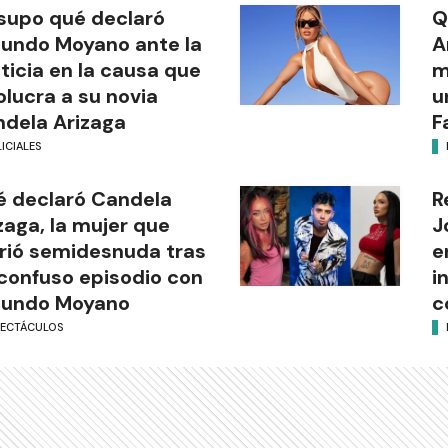
supo qué declaró
Q
undo Moyano ante la
A
ticia en la causa que
m
olucra a su novia
u
dela Arizaga
F
ICIALES
 declaró Candela
R
zaga, la mujer que
J
rió semidesnuda tras
e
confuso episodio con
i
cundo Moyano
c
PECTÁCULOS