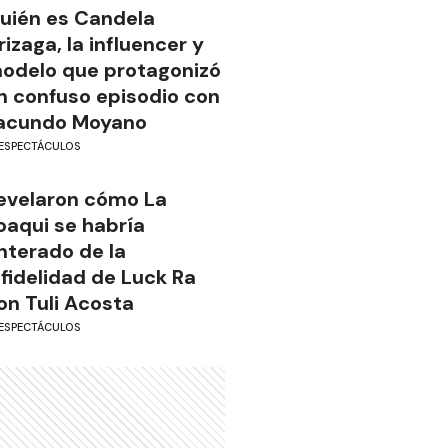
uién es Candela
rizaga, la influencer y
odelo que protagonizó
n confuso episodio con
acundo Moyano
ESPECTÁCULOS
evelaron cómo La
oaqui se habría
nterado de la
nfidelidad de Luck Ra
on Tuli Acosta
ESPECTÁCULOS