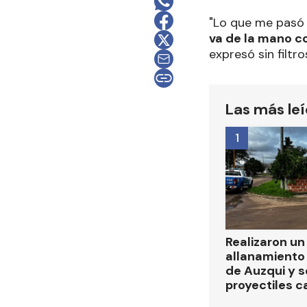
"Lo que me pasó
va de la mano c
expresó sin filtr
Las más le
1
Realizaron u
allanamiento 
de Auzqui y 
proyectiles ca