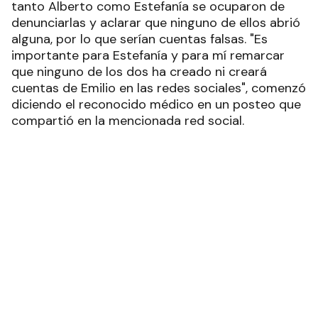
tanto Alberto como Estefanía se ocuparon de
denunciarlas y aclarar que ninguno de ellos abrió
alguna, por lo que serían cuentas falsas. "Es
importante para Estefanía y para mí remarcar
que ninguno de los dos ha creado ni creará
cuentas de Emilio en las redes sociales", comenzó
diciendo el reconocido médico en un posteo que
compartió en la mencionada red social.
Y agregó: "Descubrimos muchas cuentas con sus
fotos que dicen estar administradas por
nosotros. No es cierto. No las sigas. Es la mejor
forma de combatir estos fakes. Gracias por
acompañarnos". Por su parte, Estefanía también
se manifestó al respecto y expresó en las redes:
"Me están preguntando por el Instagram de
Emilio... Ni el padre ni yo le hicimos. No tenemos
idea de dónde salieron". A través de una historia
de Instagram, Estefanía Pasquini denunció las
cuentas falsas de Emilio.