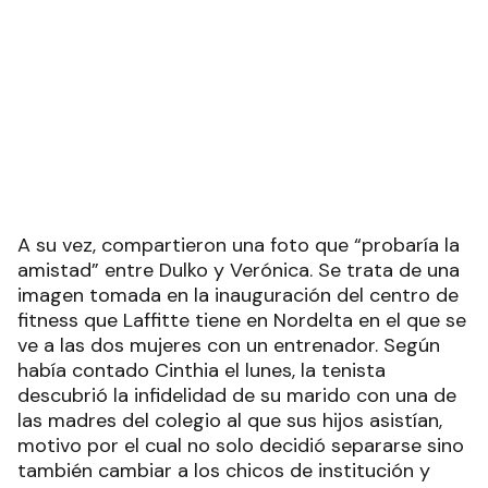
amistad” entre Dulko y Verónica. Se trata de una
imagen tomada en la inauguración del centro de
fitness que Laffitte tiene en Nordelta en el que se
ve a las dos mujeres con un entrenador. Según
había contado Cinthia el lunes, la tenista
descubrió la infidelidad de su marido con una de
las madres del colegio al que sus hijos asistían,
motivo por el cual no solo decidió separarse sino
también cambiar a los chicos de institución y
mudarse de Nordelta a San Isidro con ellos. “Ella
está destruida, la está pasando muy mal.
También confirmé de manera legal que ella abrió
la puerta y los encontró en su cama haciendo el
amor. Lo peor de todo es que eran muy amigas
entre ellas y las familias, si bien hace dos años
que se conocieron iban juntos para todos lados:
Gisela, Gago, esta mujer Verónica y Martín, el
marido de ella que hasta este momento no había
aparecido en escena. Es abogado, me hablaron
maravillas de él, que también está destruido”,