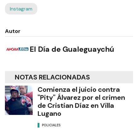
NOTAS RELACIONADAS
Comienza el juicio contra
"Pity" Álvarez por el crimen
de Cristian Díaz en Villa
Lugano
POLICIALES
Murió un histórico
representante de modelos y
conductor de TV tras una
extensa lucha contra el
cáncer
ESPECTÁCULOS
“No hubo violencia, tuve un