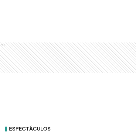
ESPECTÁCULOS
29 de septiembre de 2021 | 13:43 publicado hace 5 años
Añadir como fuente en
CRECE EL ESCÁNDALO
Separado de Gisela Dulko,
Fernando Gago ya estaría viviendo
con su amante