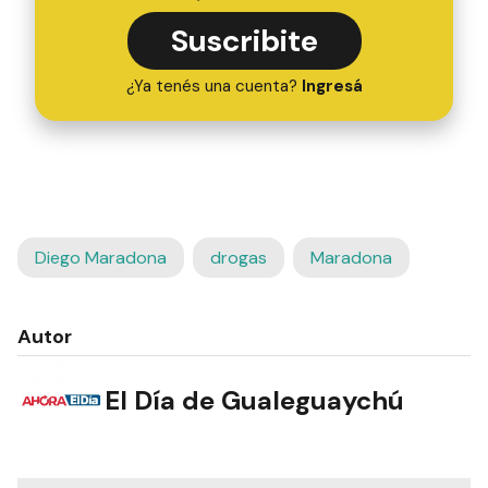
Suscribite
¿Ya tenés una cuenta?
Ingresá
Diego Maradona
drogas
Maradona
Autor
El Día de Gualeguaychú