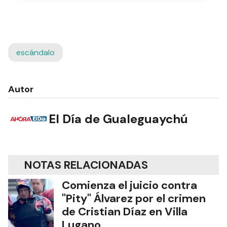
NOTAS RELACIONADAS
Comienza el juicio contra
"Pity" Álvarez por el crimen
de Cristian Díaz en Villa
Lugano
POLICIALES
Murió un histórico
representante de modelos y
conductor de TV tras una
extensa lucha contra el
cáncer
ESPECTÁCULOS