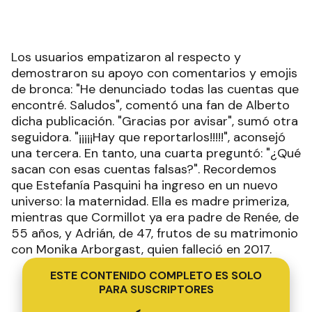
sacan con esas cuentas falsas?". Recordemos
que Estefanía Pasquini ha ingreso en un nuevo
universo: la maternidad. Ella es madre primeriza,
mientras que Cormillot ya era padre de Renée, de
55 años, y Adrián, de 47, frutos de su matrimonio
con Monika Arborgast, quien falleció en 2017.
ESTE CONTENIDO COMPLETO ES SOLO
PARA SUSCRIPTORES
ACCEDÉ A ESTE Y A
TODOS LOS
CONTENIDOS
EXCLUSIVOS
Suscribite y empezá a disfrutar
de todos los beneficios
$
2000
Desde
/ mes