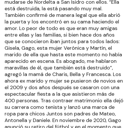
agregó la mamá de Charis, Bella y Francesca. Los
ahora ex marido y mujer se pusieron de novios en
el 2009 y dos años después se casaron con una
espectacular fiesta a la que asistieron más de
400 personas. Tras contraer matrimonio ella dejó
su carrera como tenista y lanzó una marca de
ropa para chicos Juntos son padres de Mateo,
Antonella y Daniele. En noviembre de 2020, Gago
anunció su retiro del fútbol y en el momento que
se despidió, Dulko le dedicó un emotivo posteo
en sus redes sociales que hace unos días tras el
escándalo ella misma se ocupo de borrar: “Desde
el primer día que te vi me enamoré de vos... y
también te admiré como deportista y
profesional, siempre responsable y haciendo
todo a tu alcance por ser mejor jugador cada día.
El fútbol era algo totalmente desconocido para
mí hasta que te vi jugar, me enseñaste a entender
el deporte y me convertí en una fanática más”. El