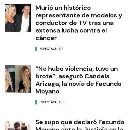
brote”, aseguró Candela
Arizaga, la novia de Facundo
Moyano
ESPECTÁCULOS
Se supo qué declaró Facundo
Moyano ante la Justicia en la
causa que involucra a su
novia Candela Arizaga
POLICIALES
Ads