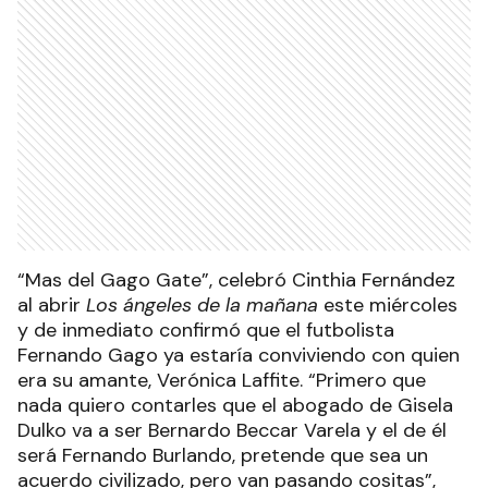
“Mas del Gago Gate”, celebró Cinthia Fernández
al abrir
Los ángeles de la mañana
este miércoles
y de inmediato confirmó que el futbolista
Fernando Gago ya estaría conviviendo con quien
era su amante, Verónica Laffite. “Primero que
nada quiero contarles que el abogado de Gisela
Dulko va a ser Bernardo Beccar Varela y el de él
será Fernando Burlando, pretende que sea un
acuerdo civilizado, pero van pasando cositas”,
comenzó la panelista y anunció: “Pensamos que él
tenía una amante y era el motivo de la
separación, Verónica Laffitte ya no es mas
amante, es la actual mujer”. En ese momento, la
bailarina insistió con que la “actual mujer” del ex
Boca y la tenista eran “mejores amigas”: “Lo van a
negar, pero hay fotos y ahora ella pasa a ser la
mujer. Martín Sierra (el marido) se enteró por mí,
ella le negó a muerte la infidelidad hasta hace
dos días, ‘son rumores’ le decía. Ellos ya estaban