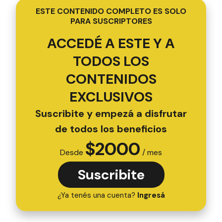
de todos los beneficios
$
2000
Desde
/ mes
Suscribite
¿Ya tenés una cuenta?
Ingresá
escándalo
Autor
El Día de Gualeguaychú