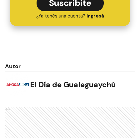
Suscribite
¿Ya tenés una cuenta?
Ingresá
Autor
El Día de Gualeguaychú
Ads