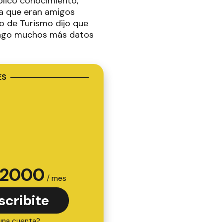
blico conocimiento,
ia que eran amigos
ro de Turismo dijo que
 tengo muchos más datos
ES
2000
/ mes
scribite
una cuenta?