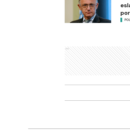
esl
por
POL
Ads