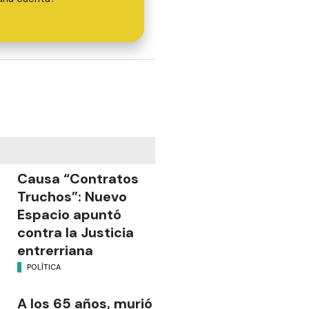
Causa “Contratos
Truchos”: Nuevo
Espacio apuntó
contra la Justicia
entrerriana
POLÍTICA
A los 65 años, murió