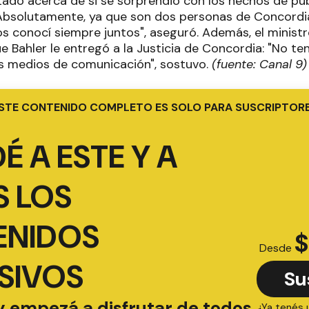
ado acerca de si se sorprendió con los hechos de pú
"Absolutamente, ya que son dos personas de Concord
 los conocí siempre juntos", aseguró. Además, el minist
que Bahler le entregó a la Justicia de Concordia: "No
los medios de comunicación", sostuvo.
(fuente: Canal 9)
STE CONTENIDO COMPLETO ES SOLO PARA SUSCRIPTOR
É A ESTE Y A
 LOS
ENIDOS
$
Desde
SIVOS
Su
y empezá a disfrutar de todos
¿Ya tenés 