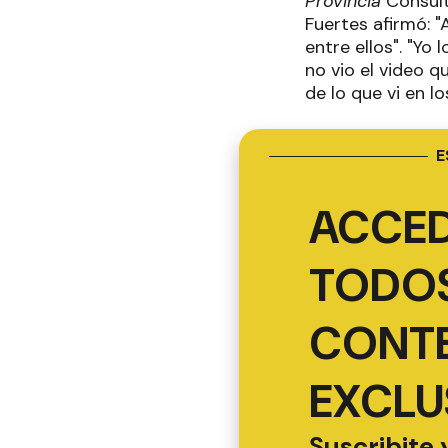
Provincia
Consult
Fuertes afirmó: 
entre ellos". "Yo
no vio el video 
de lo que vi en 
E
ACCED
TODOS
CONT
EXCLU
Suscribite 