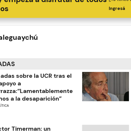
ios
Ingresá
ualeguaychú
ADAS
adas sobre la UCR tras el
apoyo a
rrazza:“Lamentablemente
os a la desaparición”
ÍTICA
tor Timerman: un