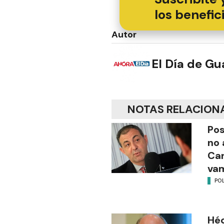
los benefic
Autor
El Día de G
NOTAS RELACION
Pos
no 
Ca
vam
POL
Héc