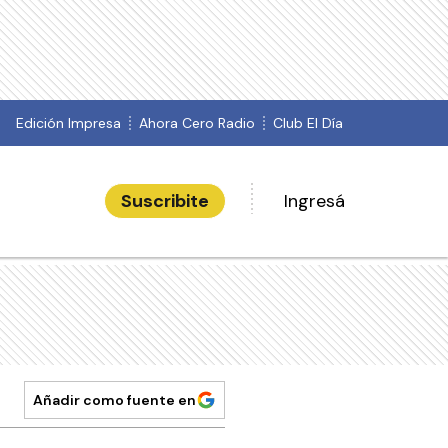
Edición Impresa
Ahora Cero Radio
Club El Día
Suscribite
Ingresá
Añadir como fuente en