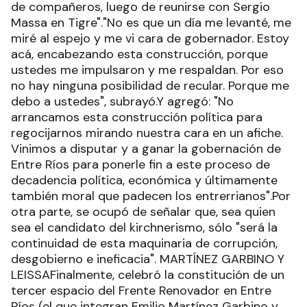
de compañeros, luego de reunirse con Sergio
Massa en Tigre"."No es que un día me levanté, me
miré al espejo y me vi cara de gobernador. Estoy
acá, encabezando esta construcción, porque
ustedes me impulsaron y me respaldan. Por eso
no hay ninguna posibilidad de recular. Porque me
debo a ustedes", subrayó.Y agregó: "No
arrancamos esta construcción política para
regocijarnos mirando nuestra cara en un afiche.
Vinimos a disputar y a ganar la gobernación de
Entre Ríos para ponerle fin a este proceso de
decadencia política, económica y últimamente
también moral que padecen los entrerrianos".Por
otra parte, se ocupó de señalar que, sea quien
sea el candidato del kirchnerismo, sólo "será la
continuidad de esta maquinaria de corrupción,
desgobierno e ineficacia". MARTÍNEZ GARBINO Y
LEISSAFinalmente, celebró la constitución de un
tercer espacio del Frente Renovador en Entre
Ríos (el que integran Emilio Martínez Garbino y