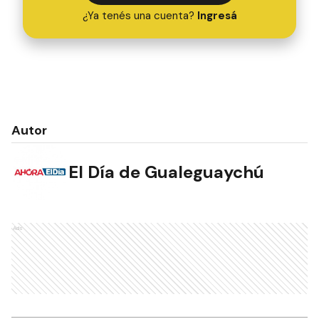
¿Ya tenés una cuenta?
Ingresá
Autor
El Día de Gualeguaychú
Ads