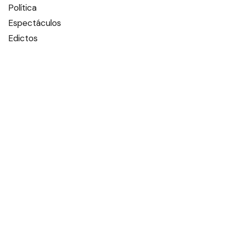
Política
Espectáculos
Edictos
Farmacias de turno
Tiempo
Otros canales
Facebook
X
Instagram
Contacto
Añadir como fuente en