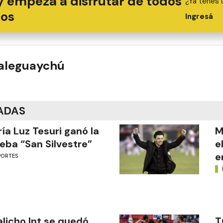
y empezá a disfrutar de todos
¿Ya tenés 
ios
Ingresá
ualeguaychú
ADAS
ía Luz Tesuri ganó la
M
eba “San Silvestre”
e
e
PORTES
licho Int se quedó
T