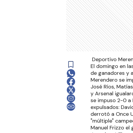
Deportivo Meren
El domingo en la
de ganadores y a
Merendero se imp
José Ríos, Matías
y Arsenal igualaro
se impuso 2-0 a 
expulsados: David
derrotó a Once U
"múltiple" campeó
Manuel Frizzo el 