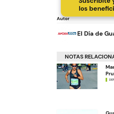
Suscribite 
los benefic
Autor
El Día de G
NOTAS RELACION
Mar
Pru
DE
Gua