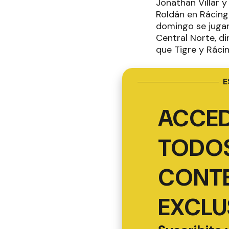
Jonathan Villar y
Roldán en Rácing v
domingo se jugar
Central Norte, di
que Tigre y Rácin
E
ACCED
TODOS
CONT
EXCLU