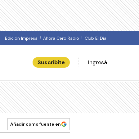
Edición Impresa
Ahora Cero Radio
Club El Día
Suscribite
Ingresá
Añadir como fuente en