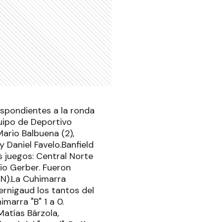
espondientes a la ronda
uipo de Deportivo
ario Balbuena (2),
 Daniel Favelo.Banfield
os juegos: Central Norte
io Gerber. Fueron
(CN).La Cuhimarra
rnigaud los tantos del
marra "B" 1 a 0.
Matías Bárzola,