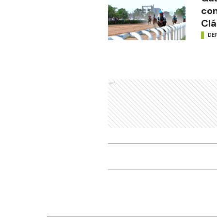
con
Clá
DE
Ads