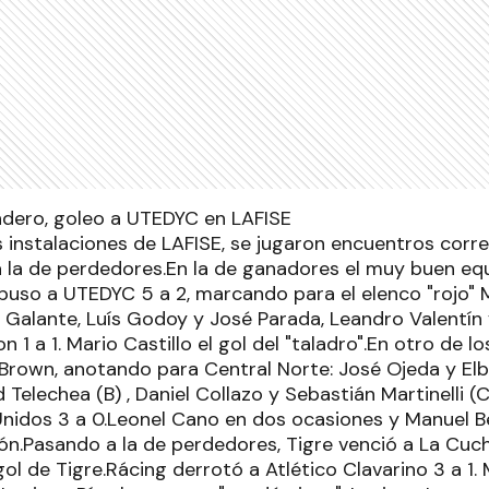
dero, goleo a UTEDYC en LAFISE
s instalaciones de LAFISE, se jugaron encuentros corr
 la de perdedores.En la de ganadores el muy buen eq
uso a UTEDYC 5 a 2, marcando para el elenco "rojo" M
 Galante, Luís Godoy y José Parada, Leandro Valentín y
n 1 a 1. Mario Castillo el gol del "taladro".En otro de l
Brown, anotando para Central Norte: José Ojeda y Elb
 Telechea (B) , Daniel Collazo y Sebastián Martinelli 
nidos 3 a 0.Leonel Cano en dos ocasiones y Manuel Be
n.Pasando a la de perdedores, Tigre venció a La Cuchi
gol de Tigre.Rácing derrotó a Atlético Clavarino 3 a 1. 