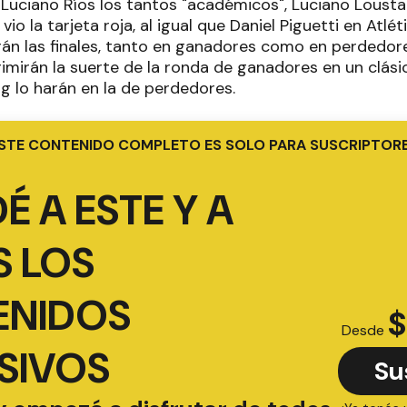
 Luciano Ríos los tantos "académicos", Luciano Loustale
io la tarjeta roja, al igual que Daniel Piguetti en Atlét
án las finales, tanto en ganadores como en perdedor
rimirán la suerte de la ronda de ganadores en un clási
g lo harán en la de perdedores.
STE CONTENIDO COMPLETO ES SOLO PARA SUSCRIPTOR
É A ESTE Y A
 LOS
ENIDOS
$
Desde
SIVOS
Su