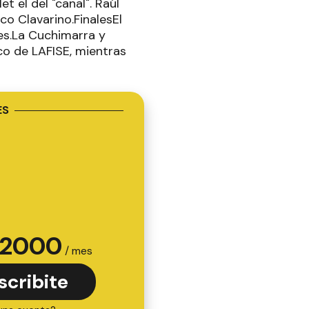
t el del "canal". Raúl
ico Clavarino.FinalesEl
es.La Cuchimarra y
co de LAFISE, mientras
ES
2000
/ mes
scribite