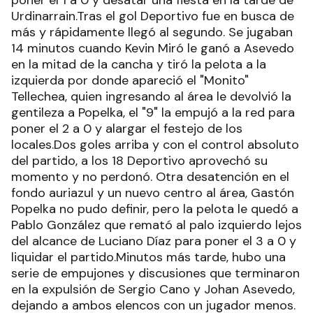
poner el 1 a 0 y desatar una fiesta en la tarde de
Urdinarrain.Tras el gol Deportivo fue en busca de
más y rápidamente llegó al segundo. Se jugaban
14 minutos cuando Kevin Miró le ganó a Asevedo
en la mitad de la cancha y tiró la pelota a la
izquierda por donde apareció el "Monito"
Tellechea, quien ingresando al área le devolvió la
gentileza a Popelka, el "9" la empujó a la red para
poner el 2 a 0 y alargar el festejo de los
locales.Dos goles arriba y con el control absoluto
del partido, a los 18 Deportivo aprovechó su
momento y no perdonó. Otra desatención en el
fondo auriazul y un nuevo centro al área, Gastón
Popelka no pudo definir, pero la pelota le quedó a
Pablo González que remató al palo izquierdo lejos
del alcance de Luciano Díaz para poner el 3 a 0 y
liquidar el partido.Minutos más tarde, hubo una
serie de empujones y discusiones que terminaron
en la expulsión de Sergio Cano y Johan Asevedo,
dejando a ambos elencos con un jugador menos.