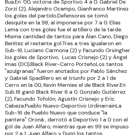
Bua.En '00, victoria de Sportivo 4 a 0. Gabriel De
Zorzi (2), Alejandro Ocampo, Gianfranco Martínez
los goles del partido.Defensores se tomó
desquite en la 98, al imponerse por 7 a 0. Elías
Lema con tres goles fue el artillero de la tarde.
Misma cantidad de tantos para Álan Cano, Diego
Benítez el restante gol.Tres a tres igualaron en
Sub-16. Luciano Carmona (2) y Facundo Orsingher
los goles de Sportivo, Lucas Crisnejo (2) y Ángel
Imas (DO).Black River-Cerro PorteñoLos tantos
"azulgranas" fueron anotados por Pablo Sánchez
y Gabriel Spadillero en el triunfo por 2 a 1 de
Cerro en la 00, Kevin Mernies el de Black River.En
Sub.16 ganó Black River 6 a 0. Gonzalo Gutiérrez
(2), Facundo Tofolón, Agustín Crisnejo y Eric
Cabeza.Pueblo Nuevo-Deportivo UrdinarrainLa
Sub-16 de Pueblo Nuevo que conduce "la
pantera" Oroná , derrotó a Deportivo 1 a 0 con el
gol de Juan Alfaro, mientras que en 99 se impuso
por 2 a 1. Juan Alfaro y Dunn los tantos