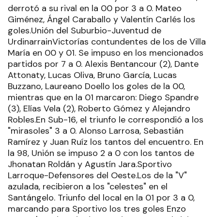
derrotó a su rival en la 00 por 3 a 0. Mateo
Giménez, Ángel Caraballo y Valentín Carlés los
goles.Unión del Suburbio-Juventud de
UrdinarrainVictorías contundentes de los de Villa
María en 00 y 01. Se impuso en los mencionados
partidos por 7 a 0. Alexis Bentancour (2), Dante
Attonaty, Lucas Oliva, Bruno García, Lucas
Buzzano, Laureano Doello los goles de la 00,
mientras que en la 01 marcaron: Diego Spandre
(3), Elías Vela (2), Roberto Gómez y Alejandro
Robles.En Sub-16, el triunfo le correspondió a los
"mirasoles" 3 a 0. Alonso Larrosa, Sebastián
Ramírez y Juan Ruíz los tantos del encuentro. En
la 98, Unión se impuso 2 a 0 con los tantos de
Jhonatan Roldán y Agustín Jara.Sportivo
Larroque-Defensores del Oeste.Los de la "V"
azulada, recibieron a los "celestes" en el
Santángelo. Triunfo del local en la 01 por 3 a 0,
marcando para Sportivo los tres goles Enzo