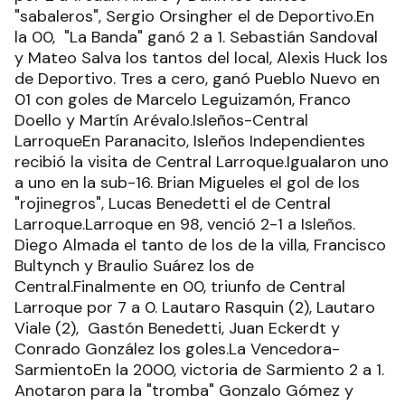
"sabaleros", Sergio Orsingher el de Deportivo.En
la 00, "La Banda" ganó 2 a 1. Sebastián Sandoval
y Mateo Salva los tantos del local, Alexis Huck los
de Deportivo. Tres a cero, ganó Pueblo Nuevo en
01 con goles de Marcelo Leguizamón, Franco
Doello y Martín Arévalo.Isleños-Central
LarroqueEn Paranacito, Isleños Independientes
recibió la visita de Central Larroque.Igualaron uno
a uno en la sub-16. Brian Migueles el gol de los
"rojinegros", Lucas Benedetti el de Central
Larroque.Larroque en 98, venció 2-1 a Isleños.
Diego Almada el tanto de los de la villa, Francisco
Bultynch y Braulio Suárez los de
Central.Finalmente en 00, triunfo de Central
Larroque por 7 a 0. Lautaro Rasquin (2), Lautaro
Viale (2), Gastón Benedetti, Juan Eckerdt y
Conrado González los goles.La Vencedora-
SarmientoEn la 2000, victoria de Sarmiento 2 a 1.
Anotaron para la "tromba" Gonzalo Gómez y