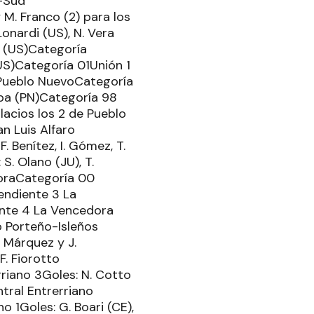
o-Sud
 M. Franco (2) para los
onardi (US), N. Vera
o (US)Categoría
(US)Categoría 01Unión 1
-Pueblo NuevoCategoría
raba (PN)Categoría 98
lacios los 2 de Pueblo
n Luis Alfaro
 Benítez, I. Gómez, T.
S. Olano (JU), T.
doraCategoría 00
endiente 3 La
ente 4 La Vencedora
ro Porteño-Isleños
 Márquez y J.
F. Fiorotto
rriano 3Goles: N. Cotto
ntral Entrerriano
o 1Goles: G. Boari (CE),