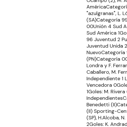
Ocampo (2), M. A
AméricaCategoría
"azulgranas", L. 
(SA)Categoría 99
00Unión 4 Sud Amé
Sud América 1Gol
96 Juventud 2 Pue
Juventud Unida 2 
NuevoCategoría 9
(PN)Categoría 00 
Londra y F. Ferra
Caballero, M. Fe
Independiente 1 
Vencedora 0Goles
1Goles: M. Rivera 
IndependientesCa
Benedetti (II)Cat
(II) Sporting-Cen
(SP), H.Alcoba, N
2Goles: K. Andrad