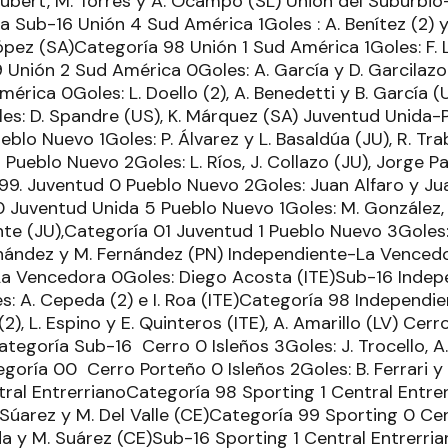
ubert, M. Torres y A. Ocampo (SL) Unión del Suburbi
 Sub-16 Unión 4 Sud América 1Goles : A. Benítez (2) y
López (SA)Categoría 98 Unión 1 Sud América 1Goles: F. L
 Unión 2 Sud América 0Goles: A. García y D. Garcilaz
rica 0Goles: L. Doello (2), A. Benedetti y B. García 
es: D. Spandre (US), K. Márquez (SA) Juventud Unida
blo Nuevo 1Goles: P. Álvarez y L. Basaldúa (JU), R. T
Pueblo Nuevo 2Goles: L. Ríos, J. Collazo (JU), Jorge Pa
9. Juventud 0 Pueblo Nuevo 2Goles: Juan Alfaro y Jua
Juventud Unida 5 Pueblo Nuevo 1Goles: M. González, F.
nte (JU),Categoría 01 Juventud 1 Pueblo Nuevo 3Goles: 
rnández y M. Fernández (PN) Independiente-La Vence
La Vencedora 0Goles: Diego Acosta (ITE)Sub-16 Indep
: A. Cepeda (2) e I. Roa (ITE)Categoría 98 Independi
(2), L. Espino y E. Quinteros (ITE), A. Amarillo (LV) Cer
tegoría Sub-16 Cerro 0 Isleños 3Goles: J. Trocello, A.
egoría 00 Cerro Porteño 0 Isleños 2Goles: B. Ferrari y 
tral EntrerrianoCategoría 98 Sporting 1 Central Entre
. Súarez y M. Del Valle (CE)Categoría 99 Sporting 0 Ce
a y M. Suárez (CE)Sub-16 Sporting 1 Central Entrerrian