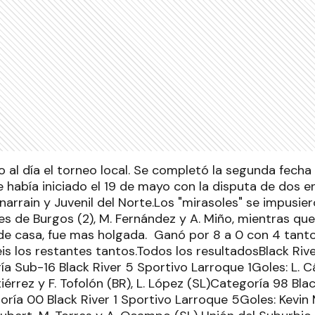
 al día el torneo local. Se completó la segunda fecha q
e había iniciado el 19 de mayo con la disputa de dos 
arrain y Juvenil del Norte.Los "mirasoles" se impusiero
es de Burgos (2), M. Fernández y A. Miño, mientras que
de casa, fue mas holgada. Ganó por 8 a 0 con 4 tanto
is los restantes tantos.Todos los resultadosBlack Riv
 Sub-16 Black River 5 Sportivo Larroque 1Goles: L. Cá
iérrez y F. Tofolón (BR), L. López (SL)Categoría 98 Bla
ía 00 Black River 1 Sportivo Larroque 5Goles: Kevin M