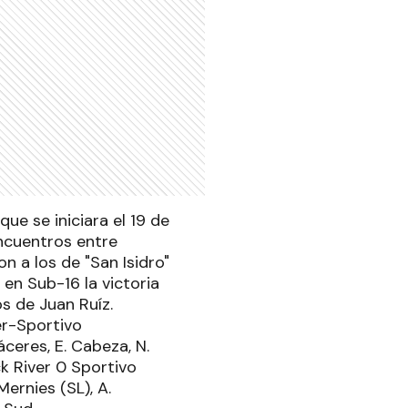
ue se iniciara el 19 de
encuentros entre
n a los de "San Isidro"
 en Sub-16 la victoria
s de Juan Ruíz.
er-Sportivo
ceres, E. Cabeza, N.
ck River 0 Sportivo
ernies (SL), A.