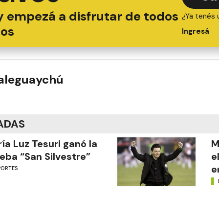
y empezá a disfrutar de todos
¿Ya tenés 
ios
Ingresá
ualeguaychú
ADAS
ía Luz Tesuri ganó la
M
eba “San Silvestre”
e
e
PORTES