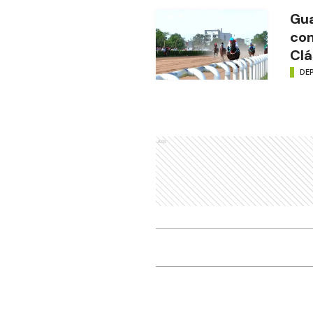
Gua
con
Clá
DE
Ads