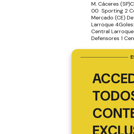
M. Cáceres (SP)C
00 Sporting 2 Cent
Mercado (CE) De
Larroque 4Goles: 
Central Larroque
Defensores 1 Cent
E
ACCED
TODOS
CONT
EXCLU