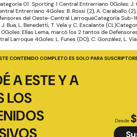
ategoría 01 Sporting 1 Central Entrerriano 0Goles: J.
ral Entrerriano 4Goles: B. Rossi (2), A. Caraballo (2), 
fensores del Oeste-Central LarroqueCategoría Sub-1
J. Bua, L. Benedetti, T. Vela y C. Escalante (CL)Categ
 0Goles: Elías Lema, marcó los 2 tantos de Defensor
ral Larroque 4Goles: L. Funes (DO), C. González, L. Vial
STE CONTENIDO COMPLETO ES SOLO PARA SUSCRIPTOR
É A ESTE Y A
 LOS
ENIDOS
$
Desde
SIVOS
Su