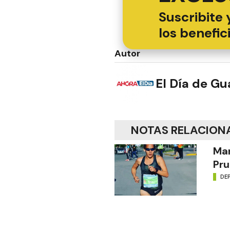
Suscribite 
los benefic
Autor
El Día de G
NOTAS RELACION
Mar
Pru
DE