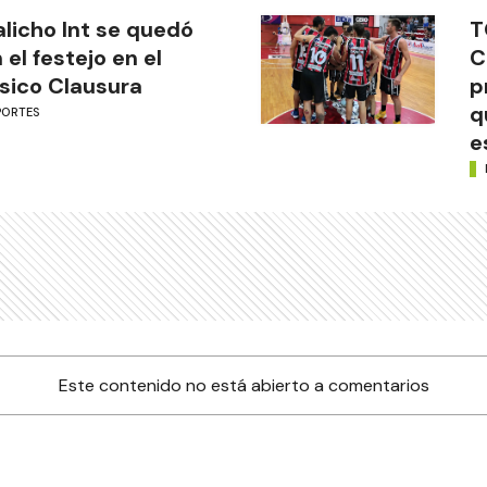
licho Int se quedó
T
 el festejo en el
C
sico Clausura
p
q
PORTES
e
Este contenido no está abierto a comentarios