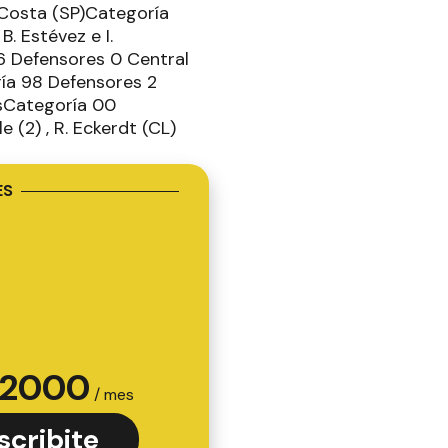
 Costa (SP)Categoría
B. Estévez e I.
6 Defensores 0 Central
oría 98 Defensores 2
esCategoría 00
e (2) , R. Eckerdt (CL)
ES
2000
/ mes
scribite