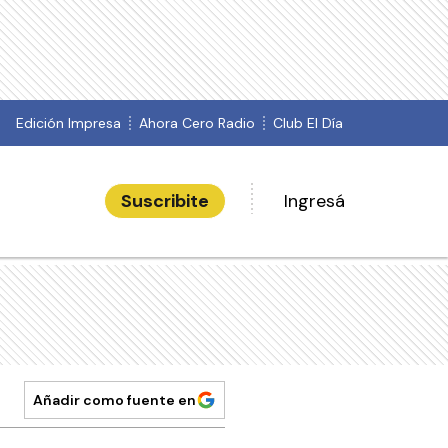
Edición Impresa
Ahora Cero Radio
Club El Día
Suscribite
Ingresá
Añadir como fuente en