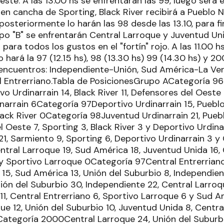
ste. A las 13.00 hs se enfrentarán las 99, luego será e
n cancha de Sporting, Black River recibirá a Pueblo N
 posteriormente lo harán las 98 desde las 13.10, para fi
rupo "B" se enfrentarán Central Larroque y Juventud Un
para todos los gustos en el "fortín" rojo. A las 11.00 hs
 hará la 97 (12.15 hs), 98 (13.30 hs) 99 (14.30 hs) y 2
encuentros: Independiente-Unión, Sud América-La Ve
 Entrerriano.Tabla de PosicionesGrupo ACategoría 96
vo Urdinarrain 14, Black River 11, Defensores del Oeste
narrain 6Categoría 97Deportivo Urdinarrain 15, Puebl
Black River 0Categoría 98Juventud Urdinarrain 21, Pue
l Oeste 7, Sporting 3, Black River 3 y Deportivo Urdin
1, Sarmiento 9, Sporting 6, Deportivo Urdinarrain 3 
tral Larroque 19, Sud América 18, Juventud Unida 16, C
y Sportivo Larroque 0Categoría 97Central Entrerriano
 15, Sud América 13, Unión del Suburbio 8, Independie
ón del Suburbio 30, Independiente 22, Central Larroq
 11, Central Entrerriano 6, Sportivo Larroque 6 y Sud 
e 12, Unión del Suburbio 10, Juventud Unida 8, Central
ategoría 2000Central Larroque 24, Unión del Suburbio