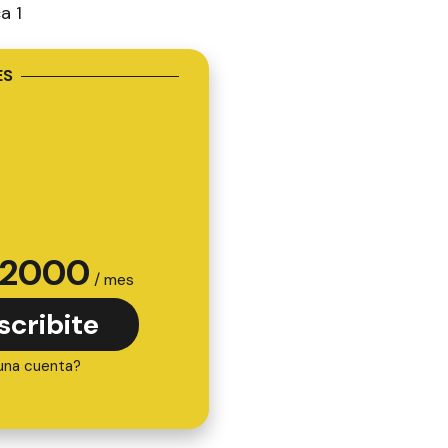
ca 1
ES
2000
/ mes
scribite
una cuenta?