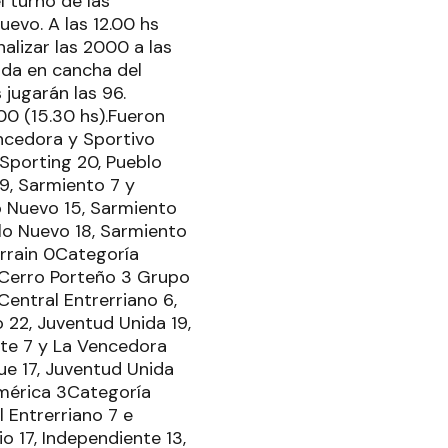
l turno de las
uevo. A las 12.00 hs
nalizar las 2000 a las
ida en cancha del
 jugarán las 96.
000 (15.30 hs).Fueron
ncedora y Sportivo
Sporting 20, Pueblo
 9, Sarmiento 7 y
o Nuevo 15, Sarmiento
blo Nuevo 18, Sarmiento
arrain 0Categoría
y Cerro Porteño 3 Grupo
entral Entrerriano 6,
 22, Juventud Unida 19,
nte 7 y La Vencedora
ue 17, Juventud Unida
América 3Categoría
 Entrerriano 7 e
 17, Independiente 13,