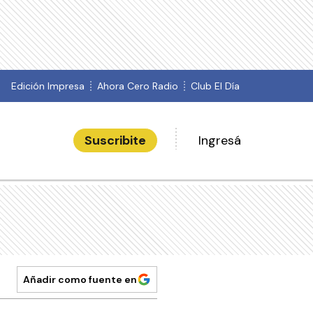
Edición Impresa
Ahora Cero Radio
Club El Día
Suscribite
Ingresá
Añadir como fuente en