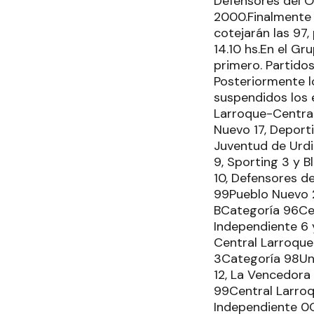
Defensores del Oe
2000.Finalmente e
cotejarán las 97,
14.10 hs.En el G
primero. Partidos 
Posteriormente lo
suspendidos los 
Larroque-Central
Nuevo 17, Deporti
Juventud de Urdi
9, Sporting 3 y 
10, Defensores de
99Pueblo Nuevo 2
BCategoría 96Cen
Independiente 6 
Central Larroque
3Categoría 98Uni
12, La Vencedora
99Central Larroqu
Independiente 0C