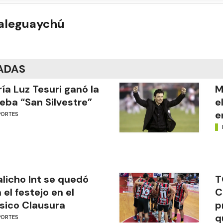
ualeguaychú
ADAS
ía Luz Tesuri ganó la
M
eba “San Silvestre”
e
e
PORTES
licho Int se quedó
T
 el festejo en el
C
sico Clausura
p
q
PORTES