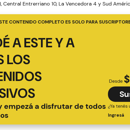
1, Central Entrerriano 10, La Vencedora 4 y Sud Améri
STE CONTENIDO COMPLETO ES SOLO PARA SUSCRIPTOR
É A ESTE Y A
 LOS
ENIDOS
$
Desde
SIVOS
Su
y empezá a disfrutar de todos
¿Ya tenés 
ios
Ingresá