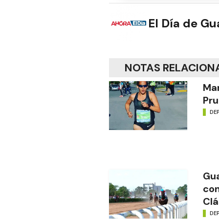
El Día de G
NOTAS RELACION
Mar
Pru
DE
Gua
con
Clá
DE