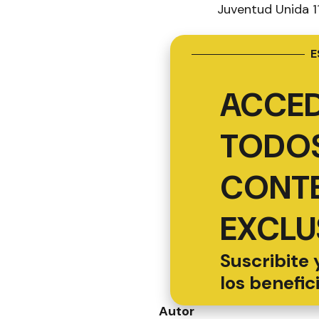
Juventud Unida 1
E
ACCED
TODOS
CONT
EXCLU
Suscribite 
los benefic
Autor