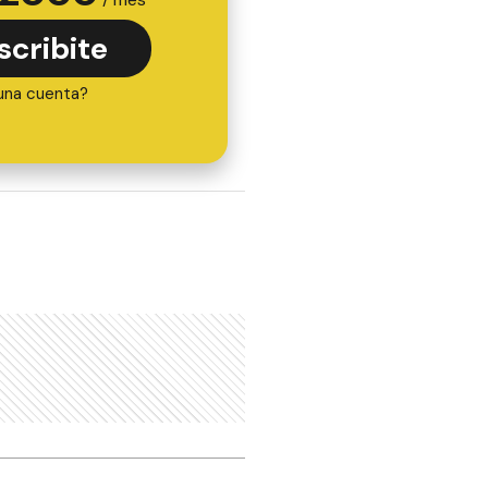
scribite
una cuenta?