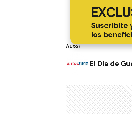
EXCLU
Suscribite 
los benefic
Autor
El Día de G
Ads