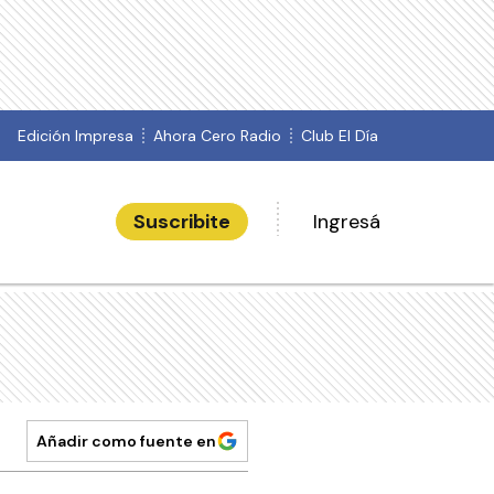
Edición Impresa
Ahora Cero Radio
Club El Día
Suscribite
Ingresá
Añadir como fuente en