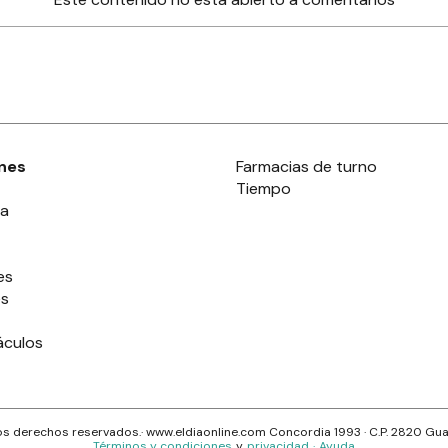
nes
Farmacias de turno
Tiempo
ia
es
es
áculos
s derechos reservados.· www.
eldiaonline.com
Concordia 1993
· C.P.
2820
Gua
Términos y condiciones
y
privacidad
·
Ayuda