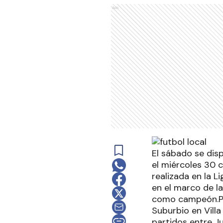
Ads
El sábado se dis
el miércoles 30 
realizada en la 
en el marco de l
como campeón.Pre
Suburbio en Villa
partidos entre J