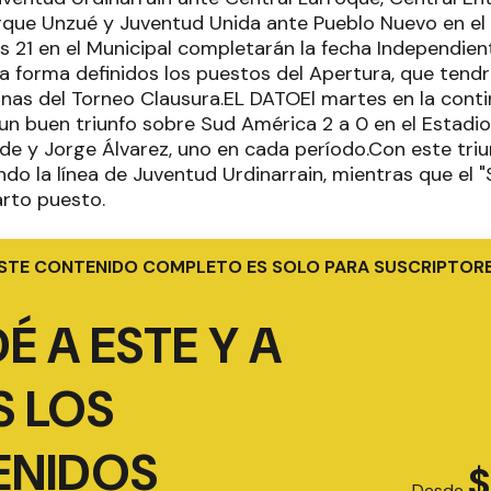
rque Unzué y Juventud Unida ante Pueblo Nuevo en el 
as 21 en el Municipal completarán la fecha Independie
 forma definidos los puestos del Apertura, que tendrá
nas del Torneo Clausura.EL DATOEl martes en la contin
un buen triunfo sobre Sud América 2 a 0 en el Estadio
lde y Jorge Álvarez, uno en cada período.Con este tri
ndo la línea de Juventud Urdinarrain, mientras que el 
arto puesto.
STE CONTENIDO COMPLETO ES SOLO PARA SUSCRIPTOR
É A ESTE Y A
 LOS
ENIDOS
$
Desde