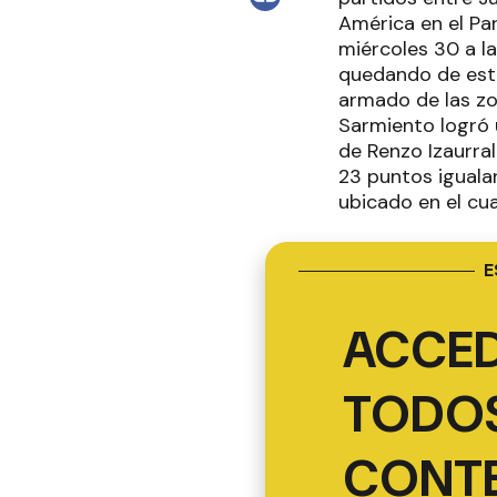
América en el Pa
miércoles 30 a l
quedando de esta
armado de las zo
Sarmiento logró 
de Renzo Izaurra
23 puntos iguala
ubicado en el cu
E
ACCED
TODOS
CONT