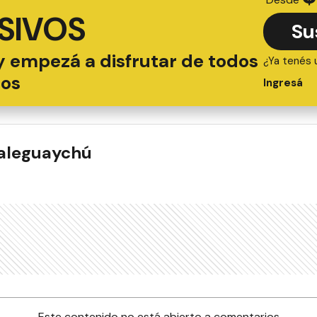
SIVOS
Su
y empezá a disfrutar de todos
¿Ya tenés 
ios
Ingresá
ualeguaychú
Este contenido no está abierto a comentarios