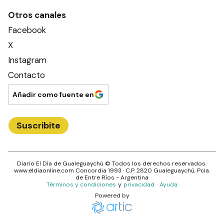
Otros canales
Facebook
X
Instagram
Contacto
Añadir como fuente en
Suscribite
Diario El Día de Gualeguaychú
© Todos los derechos reservados.·
www.
eldiaonline.com
Concordia 1993
· C.P.
2820
Gualeguaychú
, Pcia.
de
Entre Ríos
- Argentina
Términos y condiciones
y
privacidad
·
Ayuda
Powered by