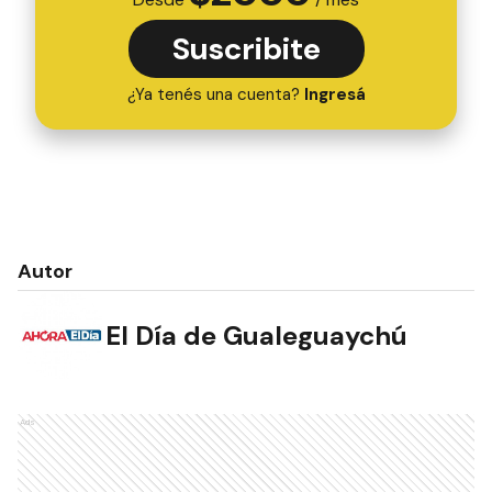
Suscribite
¿Ya tenés una cuenta?
Ingresá
Autor
El Día de Gualeguaychú
Ads