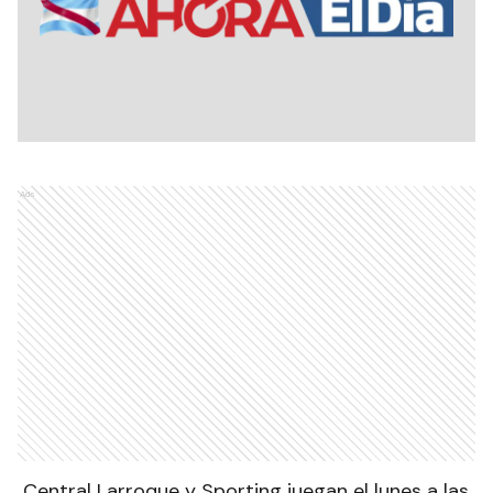
Ads
Central Larroque y Sporting juegan el lunes a las