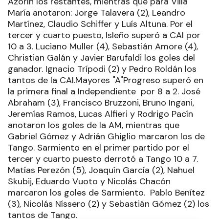
Azorín los restantes, mientras que para Villa
María anotaron: Jorge Talavera (2), Leandro
Martínez, Claudio Schiffer y Luís Altuna. Por el
tercer y cuarto puesto, Isleño superó a CAI por
10 a 3. Luciano Muller (4), Sebastián Amore (4),
Christian Galán y Javier Barufaldi los goles del
ganador. Ignacio Trípodi (2) y Pedro Roldán los
tantos de la CAI.Mayores "A"Progreso superó en
la primera final a Independiente por 8 a 2. José
Abraham (3), Francisco Bruzzoni, Bruno Ingani,
Jeremías Ramos, Lucas Alfieri y Rodrigo Pacín
anotaron los goles de la AM, mientras que
Gabriel Gómez y Adrián Ghiglio marcaron los de
Tango. Sarmiento en el primer partido por el
tercer y cuarto puesto derrotó a Tango 10 a 7.
Matías Perezón (5), Joaquín García (2), Nahuel
Skubij, Eduardo Vuoto y Nicolás Chacón
marcaron los goles de Sarmiento. Pablo Benítez
(3), Nicolás Níssero (2) y Sebastián Gómez (2) los
tantos de Tango.