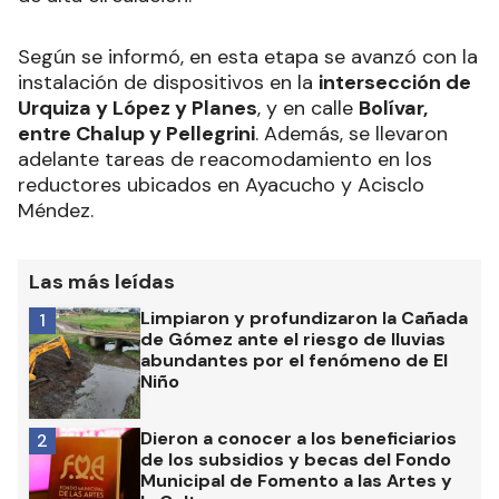
de velocidad en zonas cercanas a
establecimientos educativos de la ciudad, con el
objetivo de reforzar la seguridad vial en horarios
de alta circulación.
Según se informó, en esta etapa se avanzó con la
instalación de dispositivos en la
intersección de
Urquiza y López y Planes
, y en calle
Bolívar,
entre Chalup y Pellegrini
. Además, se llevaron
adelante tareas de reacomodamiento en los
reductores ubicados en Ayacucho y Acisclo
Méndez.
Las más leídas
Limpiaron y profundizaron la Cañada
1
de Gómez ante el riesgo de lluvias
abundantes por el fenómeno de El
Niño