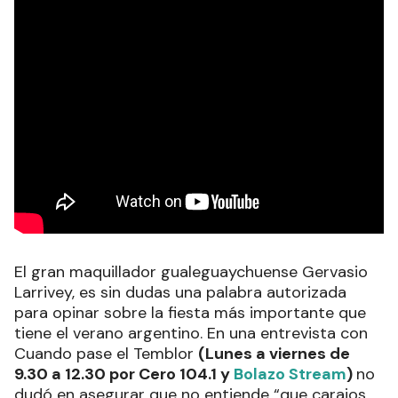
El gran maquillador gualeguaychuense Gervasio
Larrivey, es sin dudas una palabra autorizada
para opinar sobre la fiesta más importante que
tiene el verano argentino. En una entrevista con
Cuando pase el Temblor
(Lunes a viernes de
9.30 a 12.30 por Cero 104.1 y
Bolazo Stream
)
no
dudó en asegurar que no entiende “que carajos