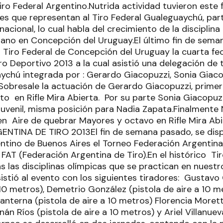
iro Federal Argentino.Nutrida actividad tuvieron este 
les que representan al Tiro Federal Gualeguaychú, par
 nacional, lo cual habla del crecimiento de la disciplin
iano en Concepción del Uruguay.El último fin de semana
el Tiro Federal de Concepción del Uruguay la cuarta 
ro Deportivo 2013 a la cual asistió una delegación de t
ychú integrada por : Gerardo Giacopuzzi, Sonia Giaco
Sobresale la actuación de Gerardo Giacopuzzi, prime
to en Rifle Mira Abierta. Por su parte Sonia Giacopuz
Juvenil, misma posición para Nadia Zapata.Finalmente
n Aire de quebrar Mayores y octavo en Rifle Mira A
TINA DE TIRO 2013El fin de semana pasado, se dispu
entino de Buenos Aires el Torneo Federación Argentina
a FAT (Federación Argentina de Tiro).En el histórico Ti
 las disciplinas olímpicas que se practican en nuestro
istió al evento con los siguientes tiradores: Gustavo
 10 metros), Demetrio González (pistola de aire a 10 m
anterna (pistola de aire a 10 metros) Florencia Moretti
nán Ríos (pistola de aire a 10 metros) y Ariel Villanuev