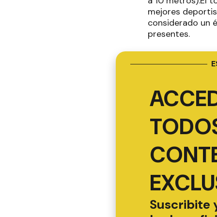
a 10 metros).El t
mejores deportist
considerado un é
presentes.
E
ACCED
TODOS
CONT
EXCLU
Suscribite 