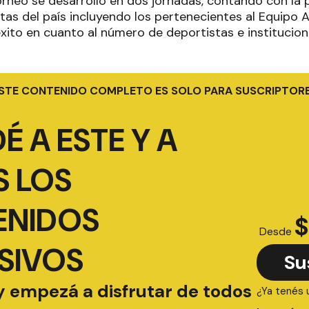
orneo se desarrolló en dos jornadas, contando con la 
as del país incluyendo los pertenecientes al Equipo A
xito en cuanto al número de deportistas e institucion
STE CONTENIDO COMPLETO ES SOLO PARA SUSCRIPTOR
É A ESTE Y A
 LOS
ENIDOS
$
Desde
SIVOS
Su
y empezá a disfrutar de todos
¿Ya tenés 