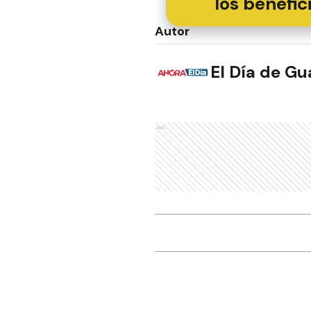
los benefic
Autor
El Día de G
Ads