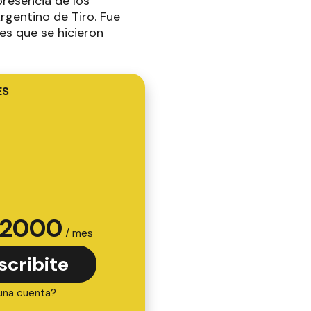
presencia de los
rgentino de Tiro. Fue
es que se hicieron
ES
2000
/ mes
scribite
una cuenta?