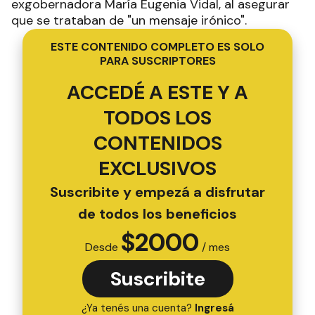
exgobernadora María Eugenia Vidal, al asegurar
que se trataban de "un mensaje irónico".
ESTE CONTENIDO COMPLETO ES SOLO
PARA SUSCRIPTORES
ACCEDÉ A ESTE Y A
TODOS LOS
CONTENIDOS
EXCLUSIVOS
Suscribite y empezá a disfrutar
de todos los beneficios
$
2000
Desde
/ mes
Suscribite
¿Ya tenés una cuenta?
Ingresá