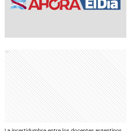
Ads
La incertidumbre entre los docentes argentinos