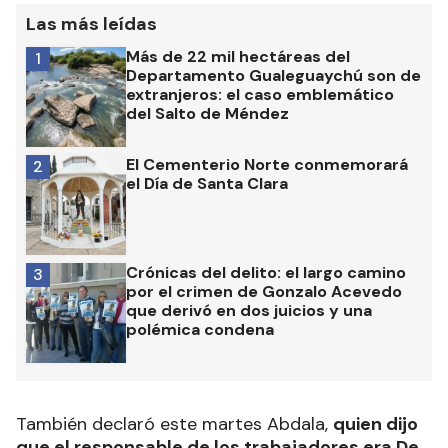
Las más leídas
Más de 22 mil hectáreas del
1
Departamento Gualeguaychú son de
extranjeros: el caso emblemático
del Salto de Méndez
El Cementerio Norte conmemorará
2
el Día de Santa Clara
Crónicas del delito: el largo camino
3
por el crimen de Gonzalo Acevedo
que derivó en dos juicios y una
polémica condena
También declaró este martes Abdala,
quien dijo
que el responsable de los trabajadores era De