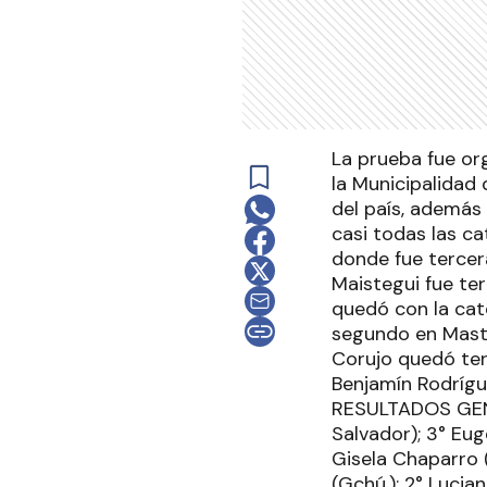
La prueba fue or
la Municipalidad 
del país, además
casi todas las c
donde fue tercer
Maistegui fue ter
quedó con la cat
segundo en Maste
Corujo quedó ter
Benjamín Rodrígu
RESULTADOS GENER
Salvador); 3° Eug
Gisela Chaparro 
(Gchú.); 2° Lucia