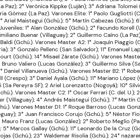
a Paz); 2° Verónica Kippke (Luján); 3° Adriana Tolomei
ria Gómez (La Paz). Varones Elite: 1° Paolo Gugliotti (C
° Ariel Maistegui (Gchú.); 5° Martín Cabezas (Gchú.); 6
Juveniles: 1° Alan González (Gchú.); 2° Facundo Korell (
imiliano Buenar (Villaguay); 2° Guillermo Caíno (La Pa
Baldi (Gchú.). Varones Master A2: 1° Joaquín Piaggio (G
ria); 3° Gonzalo Pellenc (San Salvador); 11° Emanuel La
urt (Gchú.); 14° Misael Zárate (Gchú.). Varones Master
° Bruno Valiero (Lucas González); 3° Guillermo Silva (S
14° Daniel Villanueva (Gchú.). Varones Master B2: 1° Rob
l (Crespo); 3° Daniel Ayala (Gchú.); 11° Mariano López
li (Sa Pereyra SF); 2 Ariel Lorenzatto (Nogoyá); 10° Silv
hú.). Varones Master C2: 1° Oscar Ferrari (C. del. U.); 2
r (Villaguay); 4° Andrés Maistegui (Gchú.); 7° Martín
ú.). Varones Master D1: 1° Roque Barroso (Lucas Gonzá
guay); 3° Juan Francisco Corujo (Gchú.); 5° Néstor Fio
° Mauro Franz (Lucas González); 2° Roberto Meglio (Pa
 5° Marcos Gallay (Gchú.); 11° Leonardo De la Cruz (Gc
 Rojas (Gchú.); 23° Waldemar Risolia (Gchú.); 24° nazar