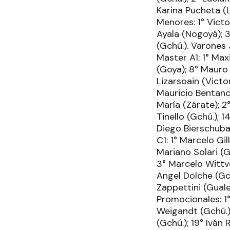
Karina Pucheta (L
Menores: 1° Victo
Ayala (Nogoyá); 3
(Gchú.). Varones 
Master A1: 1° Max
(Goya); 8° Mauro 
Lizarsoain (Victo
Mauricio Bentanco
María (Zárate); 2
Tinello (Gchú.); 
Diego Bierschubal
C1: 1° Marcelo Gil
Mariano Solari (Gc
3° Marcelo Wittve
Angel Dolche (Gch
Zappettini (Guale
Promocionales: 1
Weigandt (Gchú.);
(Gchú.); 19° Iván