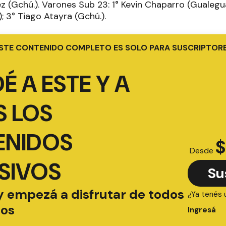
z (Gchú.). Varones Sub 23: 1° Kevin Chaparro (Gualegu
; 3° Tiago Atayra (Gchú.).
STE CONTENIDO COMPLETO ES SOLO PARA SUSCRIPTOR
É A ESTE Y A
 LOS
ENIDOS
$
Desde
SIVOS
Su
y empezá a disfrutar de todos
¿Ya tenés 
ios
Ingresá