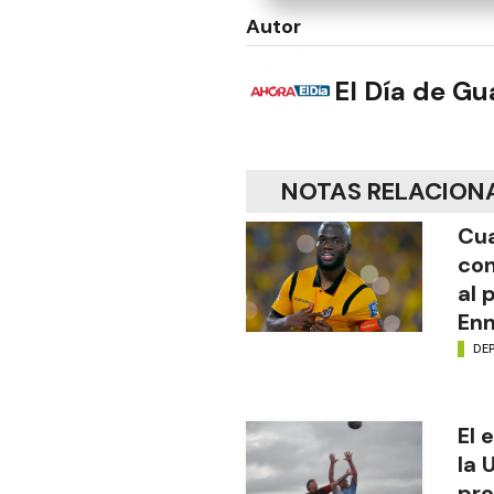
Autor
El Día de G
NOTAS RELACION
Cua
con
al 
Enn
DE
El 
la 
pro