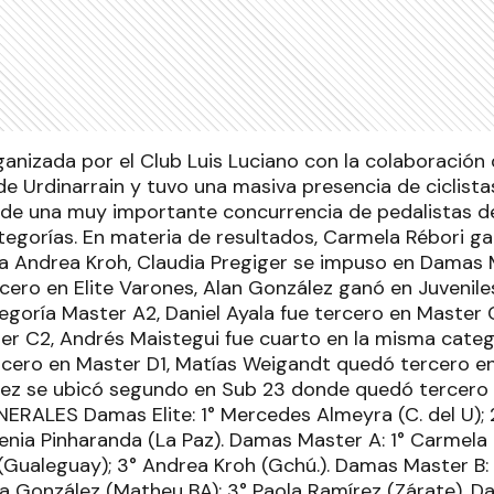
ganizada por el Club Luis Luciano con la colaboración 
de Urdinarrain y tuvo una masiva presencia de ciclist
 de una muy importante concurrencia de pedalistas 
ategorías. En materia de resultados, Carmela Rébori 
a Andrea Kroh, Claudia Pregiger se impuso en Damas M
cero en Elite Varones, Alan González ganó en Juvenile
egoría Master A2, Daniel Ayala fue tercero en Master 
r C2, Andrés Maistegui fue cuarto en la misma catego
cero en Master D1, Matías Weigandt quedó tercero e
ez se ubicó segundo en Sub 23 donde quedó tercero 
ALES Damas Elite: 1° Mercedes Almeyra (C. del U); 
enia Pinharanda (La Paz). Damas Master A: 1° Carmela R
(Gualeguay); 3° Andrea Kroh (Gchú.). Damas Master B: 
na González (Matheu BA); 3° Paola Ramírez (Zárate). D