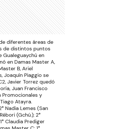
de diferentes áreas de
as de distintos puntos
de Gualeguaychú en
ganó en Damas Master A,
aster B, Ariel
s, Joaquín Piaggio se
C2, Javier Torrez quedó
ría, Juan Francisco
n Promocionales y
Tiago Atayra.
2° Nadia Lemes (San
ébori (Gchú.); 2°
1° Claudia Prediger
amas Master C: 1°