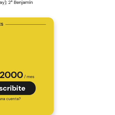
ay); 2° Benjamín
ES
2000
/ mes
scribite
una cuenta?