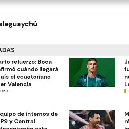
ualeguaychú
ADAS
rto refuerzo: Boca
J
firmó cuándo llegará
f
país el ecuatoriano
n
er Valencia
L
PORTES
equipo de internos de
M
UP9 y Central
r
tagonizarán este
i