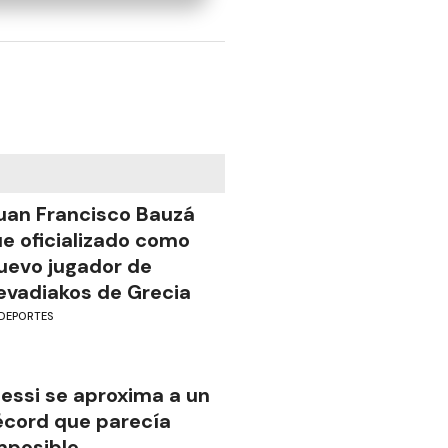
uan Francisco Bauzá
ue oficializado como
uevo jugador de
evadiakos de Grecia
DEPORTES
essi se aproxima a un
écord que parecía
mposible