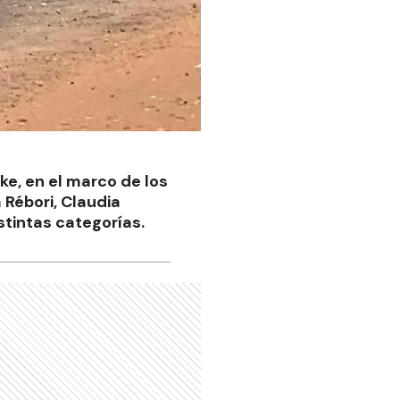
ke, en el marco de los
 Rébori, Claudia
stintas categorías.