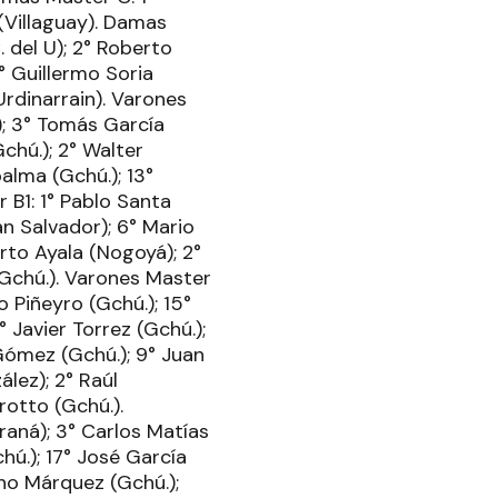
 (Villaguay). Damas
. del U); 2° Roberto
° Guillermo Soria
Urdinarrain). Varones
z); 3° Tomás García
chú.); 2° Walter
palma (Gchú.); 13°
 B1: 1° Pablo Santa
an Salvador); 6° Mario
erto Ayala (Nogoyá); 2°
 (Gchú.). Varones Master
io Piñeyro (Gchú.); 15°
° Javier Torrez (Gchú.);
 Gómez (Gchú.); 9° Juan
lez); 2° Raúl
rotto (Gchú.).
raná); 3° Carlos Matías
hú.); 17° José García
eno Márquez (Gchú.);