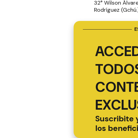
32° Wilson Álvare
Rodríguez (Gchú.)
E
ACCED
TODOS
CONT
EXCLU
Suscribite 
los benefic