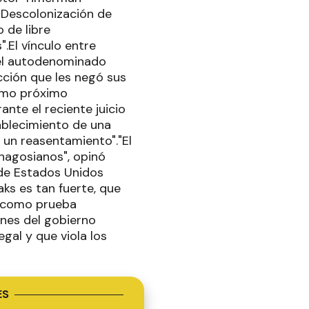
 Descolonización de
o de libre
.El vínculo entre
del autodenominado
cción que les negó sus
como próximo
ante el reciente juicio
ablecimiento de una
 un reasentamiento"."El
hagosianos", opinó
 de Estados Unidos
aks es tan fuerte, que
do como prueba
ones del gobierno
gal y que viola los
ES