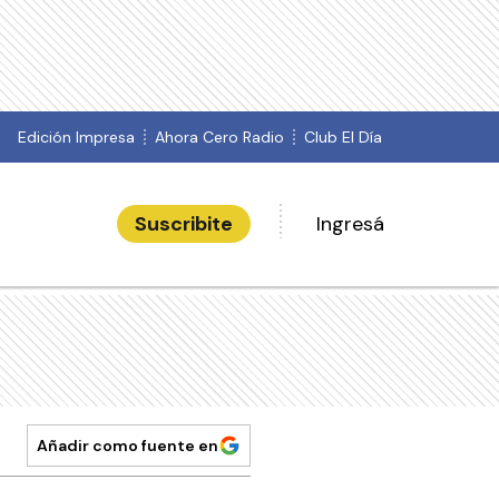
Edición Impresa
Ahora Cero Radio
Club El Día
Suscribite
Ingresá
Añadir como fuente en