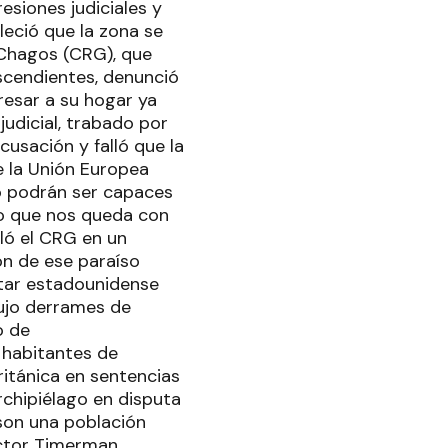
esiones judiciales y
leció que la zona se
 Chagos (CRG), que
escendientes, denunció
resar a su hogar ya
udicial, trabado por
usación y falló que la
e la Unión Europea
no podrán ser capaces
ulo que nos queda con
aló el CRG en un
ón de ese paraíso
itar estadounidense
ujo derrames de
o de
 habitantes de
ritánica en sentencias
rchipiélago en disputa
 son una población
éctor Timerman