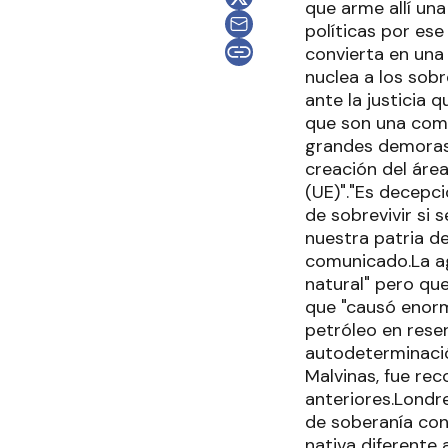
que arme allí una
políticas por ese
convierta en una
nuclea a los sobr
ante la justicia 
que son una comu
grandes demoras,
creación del áre
(UE)"."Es decepc
de sobrevivir si 
nuestra patria d
comunicado.La ag
natural" pero qu
que "causó enorm
petróleo en reser
autodeterminació
Malvinas, fue rec
anteriores.Londre
de soberanía con
nativa diferente