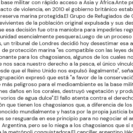
 base militar con rápido acceso a Asia y África.Ante pr
 acto de violencia, en 2010 el gobierno británico estab
 reserva marina protegida.El Grupo de Refugiados de
evivientes de la población original expulsada y sus d
que esa decisión fue otra maniobra para impedirles reg
nidad esencialmente pesquera.Luego de un proceso j
 un tribunal de Londres decidió hoy desestimar esa ac
a de protección marina "es compatible con las leyes d
ionante para los chagosianos, algunos de los cuales 
se nos saca nuestro derecho a la pesca, el único vínc
esde que el Reino Unido nos expulsó ilegalmente", señ
rupación expresó que está "a favor de la conservaci
e más peligroso para el medioambiente es la base mil
es daños en los corales, destruyó vegetación y prod
vorios de agua dulce".El fallo atenta contra el derech
n que tienen los chagosianos que, a diferencia de los
onocido mundialmente y hasta por la propia justicia b
s se resguarda en ese principio para no negociar el a
 Argentina, pero se lo niega a los chagosianos que sí
 a la metrópoli conquistadora.El canciller argentino H