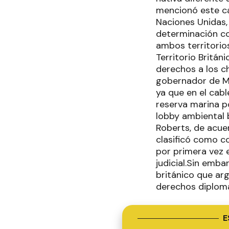
mencionó este ca
Naciones Unidas, 
determinación co
ambos territorio
Territorio Britá
derechos a los c
gobernador de Mal
ya que en el cab
reserva marina po
lobby ambiental 
Roberts, de acue
clasificó como co
por primera vez 
judicial.Sin emb
británico que ar
derechos diplomá
E