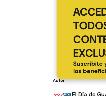
ACCED
TODOS
CONT
EXCLU
Suscribite 
los benefic
Autor
El Día de G