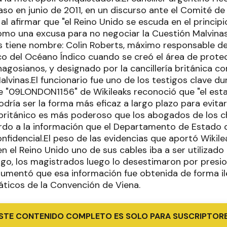
so en junio de 2011, en un discurso ante el Comité de
al afirmar que "el Reino Unido se escuda en el principi
mo una excusa para no negociar la Cuestión Malvinas"
s tiene nombre: Colin Roberts, máximo responsable 
nico del Océano Índico cuando se creó el área de prote
hagosianos, y designado por la cancillería británica 
vinas.El funcionario fue uno de los testigos clave dur
le "09LONDON1156" de Wikileaks reconoció que "el est
dría ser la forma más eficaz a largo plazo para evitar
británico es más poderoso que los abogados de los c
rdo a la información que el Departamento de Estado
nfidencial.El peso de las evidencias que aportó Wikile
en el Reino Unido uno de sus cables iba a ser utiliza
argo, los magistrados luego lo desestimaron por presi
gumentó que esa información fue obtenida de forma ile
ticos de la Convención de Viena.
STE CONTENIDO COMPLETO ES SOLO PARA SUSCRIPTOR