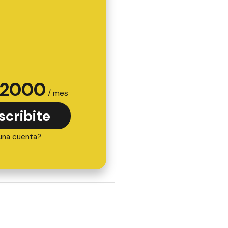
2000
/ mes
scribite
una cuenta?