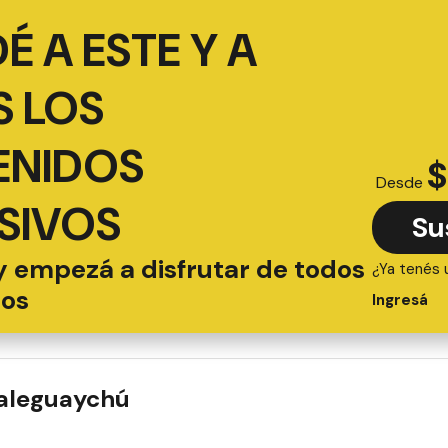
É A ESTE Y A
 LOS
ENIDOS
$
Desde
SIVOS
Su
y empezá a disfrutar de todos
¿Ya tenés 
ios
Ingresá
ualeguaychú