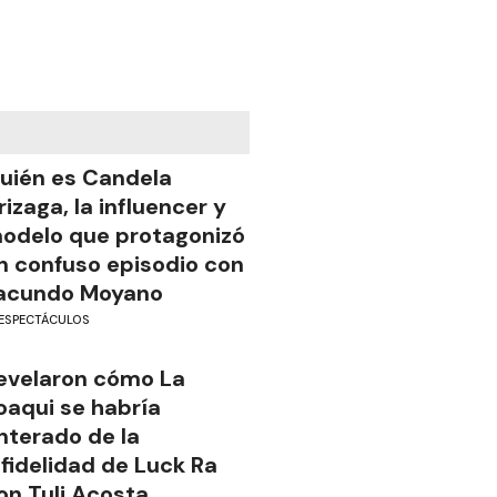
uién es Candela
rizaga, la influencer y
odelo que protagonizó
n confuso episodio con
acundo Moyano
ESPECTÁCULOS
evelaron cómo La
oaqui se habría
nterado de la
nfidelidad de Luck Ra
on Tuli Acosta