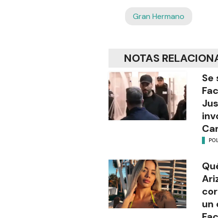
Gran Hermano
NOTAS RELACION
Se 
Fac
Jus
inv
Can
POL
Qué
Ari
cor
un 
Fa