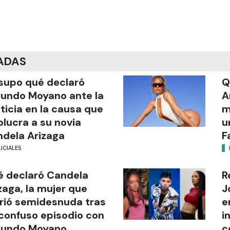
ADAS
supo qué declaró
Q
undo Moyano ante la
A
ticia en la causa que
m
olucra a su novia
u
dela Arizaga
F
ICIALES
 declaró Candela
R
zaga, la mujer que
J
rió semidesnuda tras
e
confuso episodio con
i
cundo Moyano
c