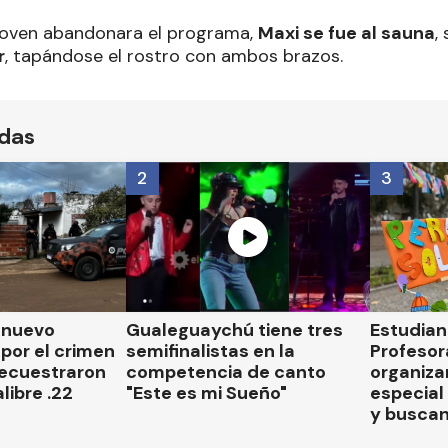
joven abandonara el programa,
Maxi se fue al sauna
,
r
, tapándose el rostro con ambos brazos.
ídas
2
3
n nuevo
Gualeguaychú tiene tres
Estudian
por el crimen
semifinalistas en la
Profesor
secuestraron
competencia de canto
organiza
libre .22
"Este es mi Sueño"
especial 
y busca