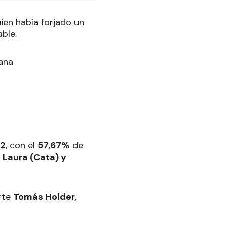
uien había forjado un
ble.
2
, con el
57,67%
de
 Laura (Cata) y
arte
Tomás Holder,