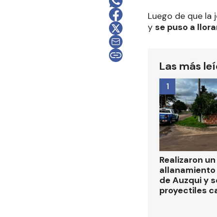
Luego de que la 
y
se puso a llora
Las más le
1
Realizaron u
allanamiento 
de Auzqui y 
proyectiles ca