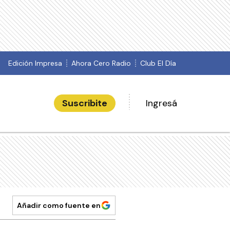
Edición Impresa
Ahora Cero Radio
Club El Día
Suscribite
Ingresá
Añadir como fuente en