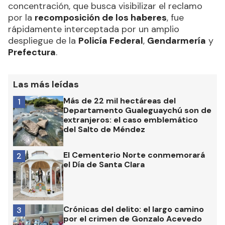
concentración, que busca visibilizar el reclamo
por la
recomposición de los haberes
, fue
rápidamente interceptada por un amplio
despliegue de la
Policía Federal
,
Gendarmería
y
Prefectura
.
Las más leídas
Más de 22 mil hectáreas del
1
Departamento Gualeguaychú son de
extranjeros: el caso emblemático
del Salto de Méndez
El Cementerio Norte conmemorará
2
el Día de Santa Clara
Crónicas del delito: el largo camino
3
por el crimen de Gonzalo Acevedo