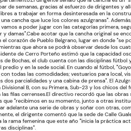
ar de semanas, gracias al esfuerzo de dirigentes y all
ibres a trabajar en forma desinteresada en la constru
 una cancha que luce los colores azulgranas". Además
ial, vamos a poder jugar con las categorías primera, seg
r y damas".Cabe acotar que la cancha original se enc
n el corazón de Pueblo Belgrano, lugar en donde "se po
, mientras que ahora se podrá observar desde los cua
esidente de Cerro Porteño estimó que la capacidad osc
de Bochas, el club cuenta con las disciplinas fútbol 
l predio y en la sede social. En cuando al fútbol, "Goy
 con todas las comodidades; vestuarios para local, visi
as dos parcialidades y una cabina de prensa". El Azulgr
 Divisional B, con su Primera, Sub-23 y los chicos del f
las filas cerrenses.El directivo recordó que las obras 
s que "recibimos en su momento, junto a otras institu
var adelante una serie de obras y soñar con otras, co
almente, el dirigente comentó que la sede de Calle Gua
 la rama femenina que este año "inicia la práctica act
as disciplinas".