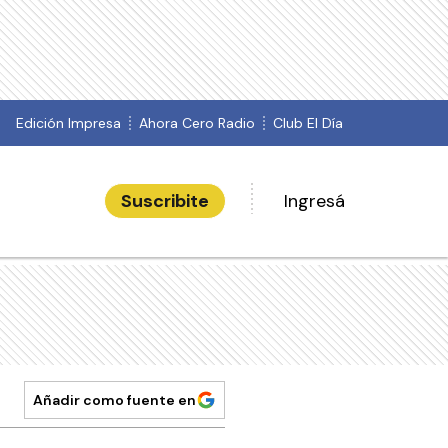
Edición Impresa
Ahora Cero Radio
Club El Día
Suscribite
Ingresá
Añadir como fuente en