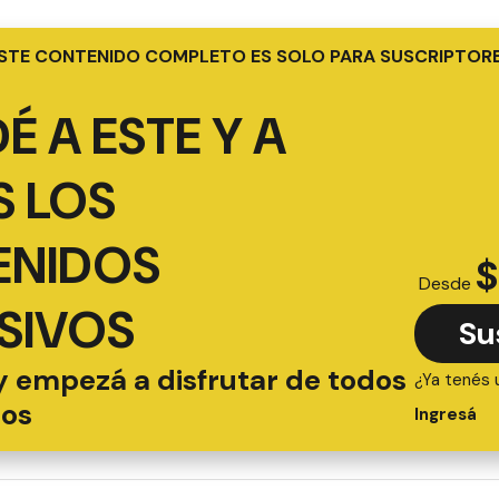
STE CONTENIDO COMPLETO ES SOLO PARA SUSCRIPTOR
É A ESTE Y A
 LOS
ENIDOS
$
Desde
SIVOS
Su
y empezá a disfrutar de todos
¿Ya tenés 
ios
Ingresá