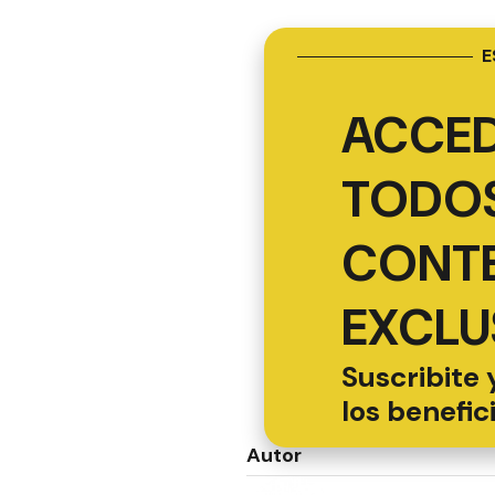
E
ACCED
TODOS
CONT
EXCLU
Suscribite 
los benefic
Autor