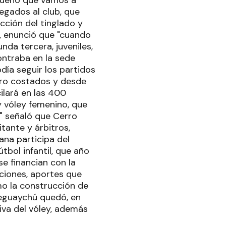
egados al club, que
cción del tinglado y
, enunció que "cuando
unda tercera, juveniles,
ontraba en la sede
día seguir los partidos
tro costados y desde
ilará en las 400
y vóley femenino, que
o" señaló que Cerro
tante y árbitros,
ana participa del
útbol infantil, que año
se financian con la
ciones, aportes que
mo la construcción de
leguaychú quedó, en
iva del vóley, además