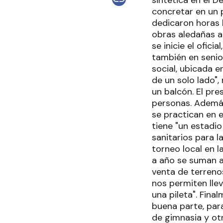
concretar en un p
dedicaron horas l
obras aledañas a
se inicie el ofic
también en senio
social, ubicada e
de un solo lado"
un balcón. El pr
personas. Además 
se practican en e
tiene "un estadio
sanitarios para l
torneo local en la
a año se suman a 
venta de terreno
nos permiten lle
una pileta". Fin
buena parte, para
de gimnasia y otr