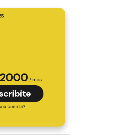
ES
2000
/ mes
scribite
una cuenta?