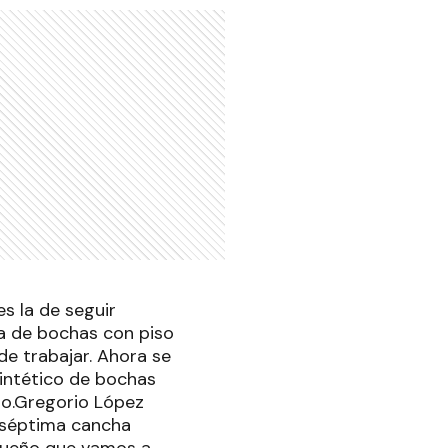
es la de seguir
a de bochas con piso
 de trabajar. Ahora se
intético de bochas
ano.Gregorio López
a séptima cancha
"sueño que vamos a