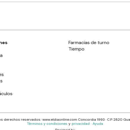
nes
Farmacias de turno
Tiempo
ia
es
es
áculos
s derechos reservados.· www.
eldiaonline.com
Concordia 1993
· C.P.
2820
Gua
Términos y condiciones
y
privacidad
·
Ayuda