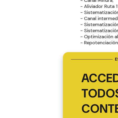
- Canal Mihura;
- Aliviador Ruta 
- Sistematizació
- Canal intermed
- Sistematizació
- Sistematización
- Optimización al
- Repotenciació
E
ACCED
TODOS
CONT