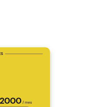
ES
2000
/ mes