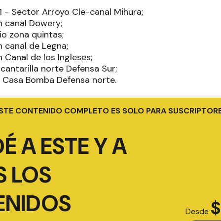
11 - Sector Arroyo Cle-canal Mihura;
n canal Dowery;
io zona quintas;
n canal de Legna;
 Canal de los Ingleses;
cantarilla norte Defensa Sur;
n Casa Bomba Defensa norte.
STE CONTENIDO COMPLETO ES SOLO PARA SUSCRIPTOR
É A ESTE Y A
 LOS
ENIDOS
$
Desde