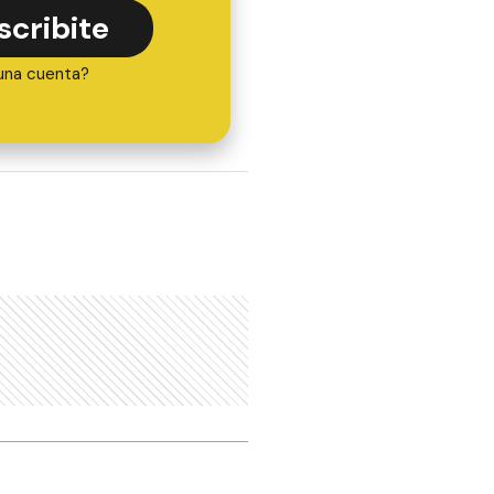
scribite
una cuenta?