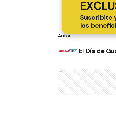
EXCLU
Suscribite 
los benefic
Autor
El Día de G
Ads