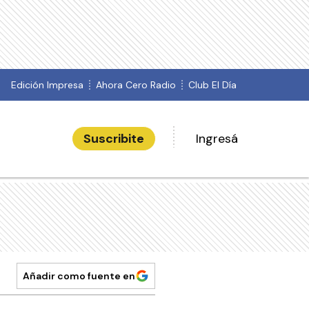
Edición Impresa
Ahora Cero Radio
Club El Día
Suscribite
Ingresá
Añadir como fuente en