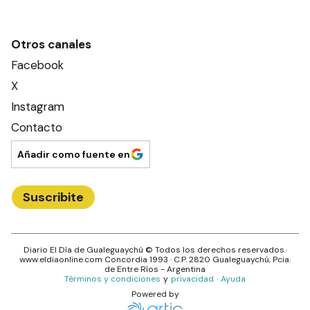
Otros canales
Facebook
X
Instagram
Contacto
Añadir como fuente en
Suscribite
Diario El Día de Gualeguaychú
© Todos los derechos reservados.·
www.
eldiaonline.com
Concordia 1993
· C.P.
2820
Gualeguaychú
, Pcia.
de
Entre Ríos
- Argentina
Términos y condiciones
y
privacidad
·
Ayuda
Powered by