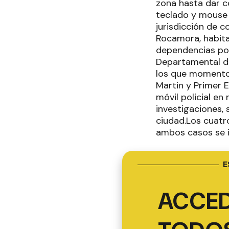
zona hasta dar co
teclado y mouse 
jurisdicción de c
Rocamora, habita
dependencias pol
Departamental d
los que momentos
Martin y Primer 
móvil policial e
investigaciones, 
ciudad.Los cuatr
ambos casos se i
E
ACCED