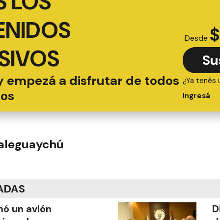
 LOS
ENIDOS
$
Desde
SIVOS
Su
y empezá a disfrutar de todos
¿Ya tenés 
ios
Ingresá
ualeguaychú
ADAS
mó un avión
D