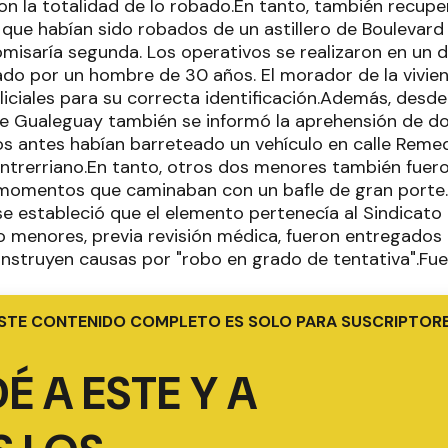
n la totalidad de lo robado.
En tanto, también recupe
que habían sido robados de un astillero de Boulevard
omisaría segunda. Los operativos se realizaron en un d
do por un hombre de 30 años. El morador de la vivien
iciales para su correcta identificación.Además, desde
e Gualeguay también se informó la aprehensión de d
 antes habían barreteado un vehículo en calle Reme
Entrerriano.En tanto, otros dos menores también fuer
n momentos que caminaban con un bafle de gran porte.
se estableció que el elemento pertenecía al Sindicato
o menores, previa revisión médica, fueron entregados 
nstruyen causas por "robo en grado de tentativa".Fue
STE CONTENIDO COMPLETO ES SOLO PARA SUSCRIPTOR
É A ESTE Y A