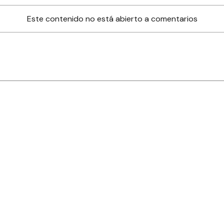
Este contenido no está abierto a comentarios
nes
Farmacias de turno
Tiempo
ia
es
es
áculos