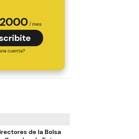
2000
/ mes
scribite
una cuenta?
irectores de la Bolsa