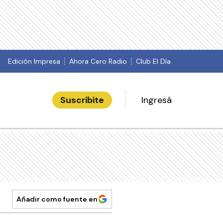
Edición Impresa
Ahora Cero Radio
Club El Día
Suscribite
Ingresá
Añadir como fuente en