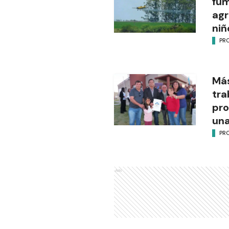
fu
agr
niñ
PR
Más
tra
pro
una
PR
Ads