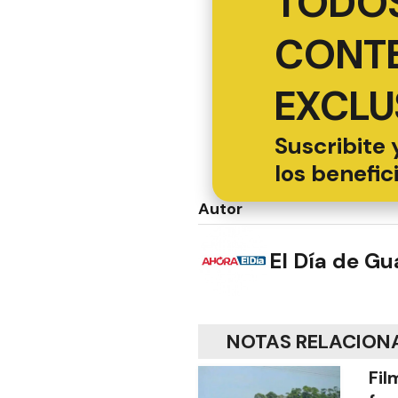
TODOS
CONT
EXCLU
Suscribite 
los benefic
Autor
El Día de G
NOTAS RELACION
Fil