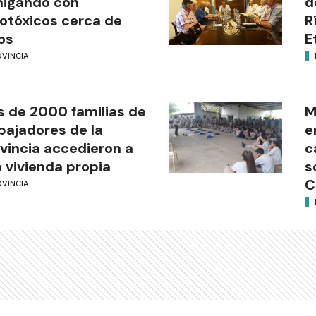
migando con
d
otóxicos cerca de
R
os
E
OVINCIA
 de 2000 familias de
M
bajadores de la
e
vincia accedieron a
c
 vivienda propia
s
C
OVINCIA