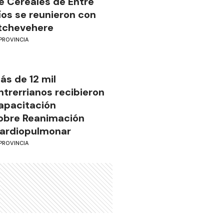
e Cereales de Entre
íos se reunieron con
tchevehere
PROVINCIA
ás de 12 mil
ntrerrianos recibieron
apacitación
obre Reanimación
ardiopulmonar
PROVINCIA