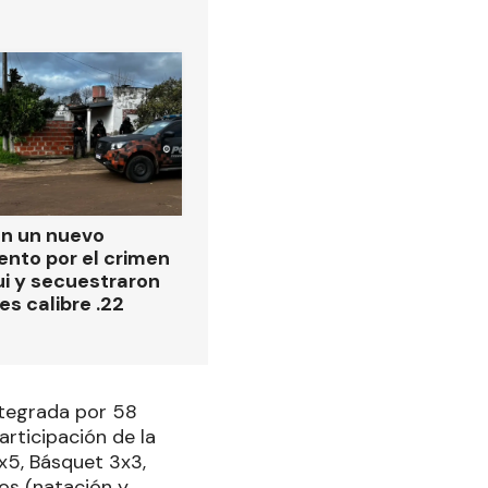
on un nuevo
ento por el crimen
i y secuestraron
es calibre .22
integrada por 58
articipación de la
x5, Básquet 3x3,
os (natación y