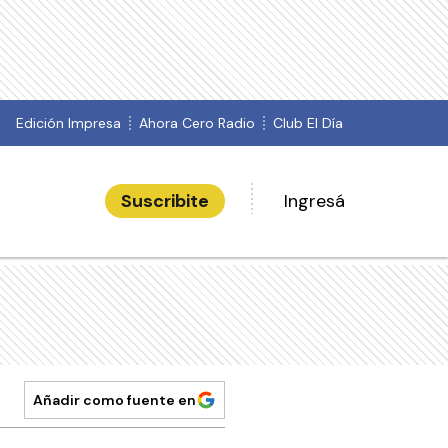
Edición Impresa
Ahora Cero Radio
Club El Día
Suscribite
Ingresá
Añadir como fuente en