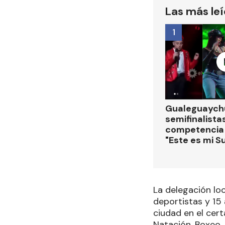
Las más le
1
Gualeguaychú
semifinalistas
competencia
"Este es mi S
La delegación loc
deportistas y 15 
ciudad en el cer
Natación, Boxeo,