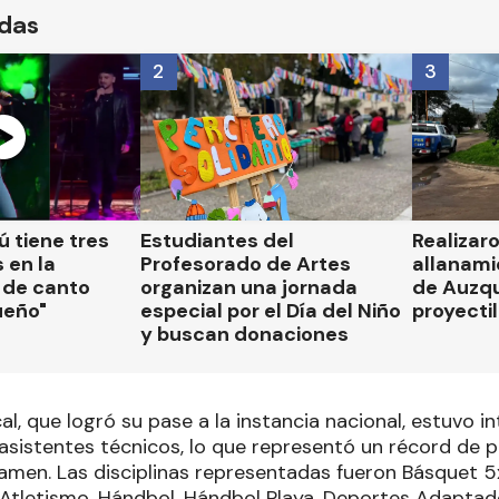
ídas
2
3
 tiene tres
Estudiantes del
Realizar
 en la
Profesorado de Artes
allanami
 de canto
organizan una jornada
de Auzqu
ueño"
especial por el Día del Niño
proyectil
y buscan donaciones
al, que logró su pase a la instancia nacional, estuvo 
asistentes técnicos, lo que representó un récord de p
tamen. Las disciplinas representadas fueron Básquet 5
 Atletismo, Hándbol, Hándbol Playa, Deportes Adaptad