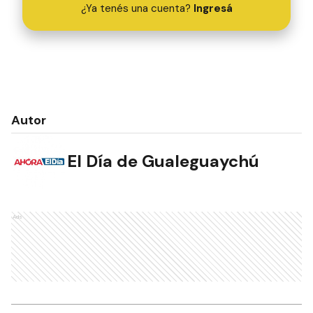
¿Ya tenés una cuenta?
Ingresá
Autor
El Día de Gualeguaychú
Ads