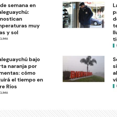
 de semana en
L
aleguaychú:
p
nostican
d
mperaturas muy
t
as y sol
l
t
CLIMA
leguaychú bajo
S
rta naranja por
s
rmentas: cómo
a
uirá el tiempo en
v
re Ríos
CLIMA