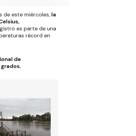
as de este miércoles,
la
elsius,
egistro es parte de una
mperaturas récord en
ional de
 grados.