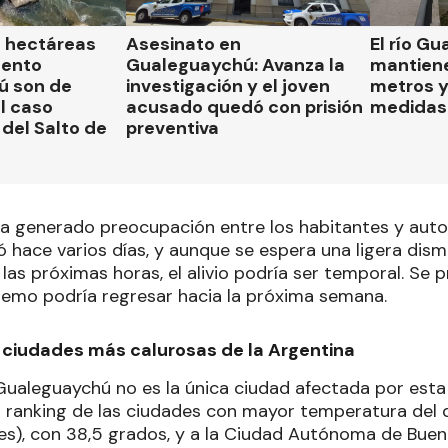
l hectáreas
Asesinato en
El río G
mento
Gualeguaychú: Avanza la
mantiene
ú son de
investigación y el joven
metros y
el caso
acusado quedó con prisión
medidas 
del Salto de
preventiva
ha generado preocupación entre los habitantes y autor
 hace varios días, y aunque se espera una ligera dism
as próximas horas, el alivio podría ser temporal. Se 
tremo podría regresar hacia la próxima semana.
s ciudades más calurosas de la Argentina
 Gualeguaychú no es la única ciudad afectada por esta 
l ranking de las ciudades con mayor temperatura del d
res), con 38,5 grados, y a la Ciudad Autónoma de Buen