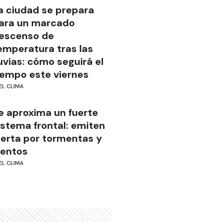
a ciudad se prepara
ara un marcado
escenso de
emperatura tras las
luvias: cómo seguirá el
iempo este viernes
EL CLIMA
e aproxima un fuerte
istema frontal: emiten
lerta por tormentas y
ientos
EL CLIMA