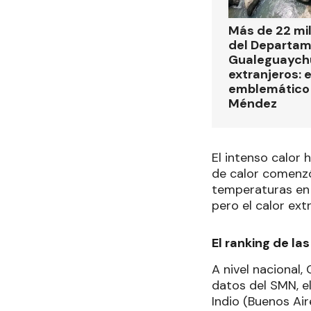
Más de 22 mi
del Departa
Gualeguaych
extranjeros: 
emblemático 
Méndez
El intenso calor 
de calor comenzó
temperaturas en l
pero el calor ex
El ranking de la
A nivel nacional,
datos del SMN, e
Indio (Buenos Ai