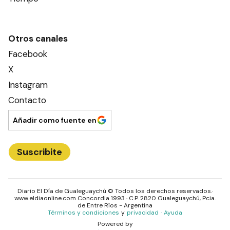
Otros canales
Facebook
X
Instagram
Contacto
Añadir como fuente en
Suscribite
Diario El Día de Gualeguaychú
© Todos los derechos reservados.·
www.
eldiaonline.com
Concordia 1993
· C.P.
2820
Gualeguaychú
, Pcia.
de
Entre Ríos
- Argentina
Términos y condiciones
y
privacidad
·
Ayuda
Powered by