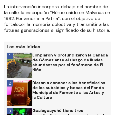
La intervención incorpora, debajo del nombre de
la calle, la inscripción “Héroe caído en Malvinas en
1982. Por amor a la Patria”, con el objetivo de
fortalecer la memoria colectiva y transmitir a las
futuras generaciones el significado de su historia.
Las más leídas
Limpiaron y profundizaron la Cañada
1
de Gómez ante el riesgo de lluvias
abundantes por el fenómeno de El
Niño
Dieron a conocer a los beneficiarios
2
de los subsidios y becas del Fondo
Municipal de Fomento a las Artes y
la Cultura
Gualeguaychú tiene tres
3