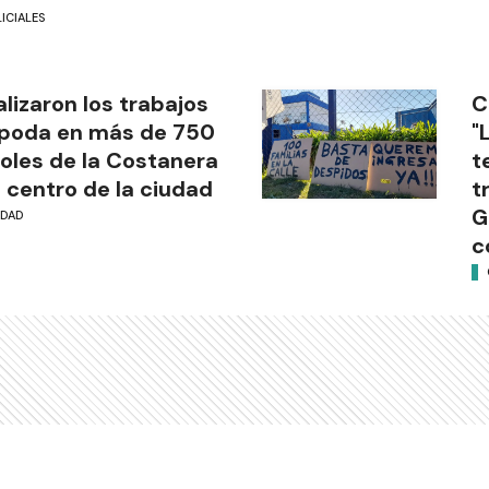
ICIALES
alizaron los trabajos
C
poda en más de 750
"
oles de la Costanera
t
l centro de la ciudad
t
G
UDAD
c