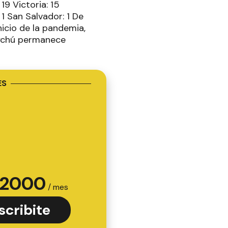
19 Victoria: 15
 1 San Salvador: 1 De
nicio de la pandemia,
aychú permanece
ES
2000
/ mes
scribite