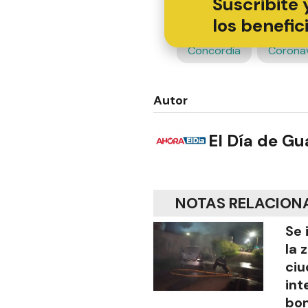
Suscribite 
los benefic
Concordia
Coronav
Autor
El Día de G
NOTAS RELACION
Se 
la 
ciu
int
bo