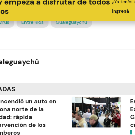
y empezá a disfrutar de todos
¿Ya tenés 
ios
Ingresá
irus
Entre Ríos
Gualeguaychú
ualeguaychú
ADAS
incendió un auto en
E
zona norte de la
E
dad: rápida
G
ervención de los
c
mberos