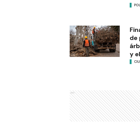
POL
Fin
de 
árb
y e
CI
Ads