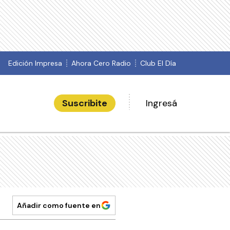
Edición Impresa
Ahora Cero Radio
Club El Día
Suscribite
Ingresá
Añadir como fuente en