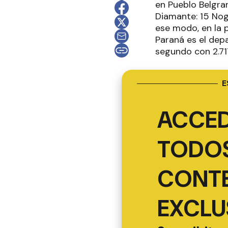
en Pueblo Belgran
Diamante: 15 Nogo
ese modo, en la p
Paraná es el de
segundo con 2.71
E
ACCED
TODOS
CONT
EXCLU