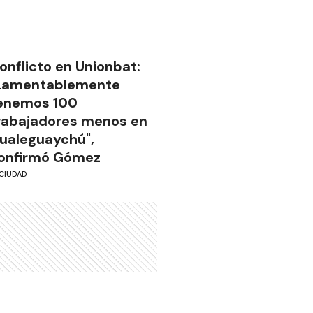
onflicto en Unionbat:
Lamentablemente
enemos 100
rabajadores menos en
ualeguaychú",
onfirmó Gómez
CIUDAD