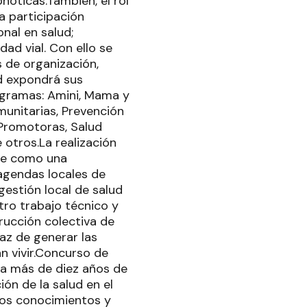
nóticas.También, el rol
a participación
nal en salud;
ad vial. Con ello se
s de organización,
ad expondrá sus
rogramas: Amini, Mama y
unitarias, Prevención
Promotoras, Salud
 otros.La realización
one como una
agendas locales de
gestión local de salud
tro trabajo técnico y
rucción colectiva de
az de generar las
n vivir.Concurso de
va más de diez años de
ión de la salud en el
 los conocimientos y