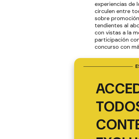
experiencias de l
circulen entre to
sobre promoción d
tendientes al abo
con vistas a la m
participación com
concurso con más
E
ACCED
TODOS
CONT