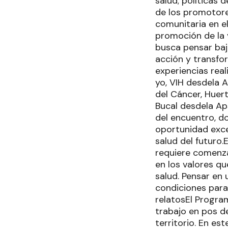
salud; políticas
de los promotores
comunitaria en el
promoción de la v
busca pensar bajo
acción y transfo
experiencias rea
yo, VIH desdela 
del Cáncer, Huer
Bucal desdela Ap
del encuentro, d
oportunidad exce
salud del futuro.
requiere comenzar
en los valores q
salud. Pensar en
condiciones para
relatosEl Progra
trabajo en pos de
territorio. En es