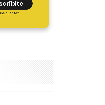
scribite
una cuenta?