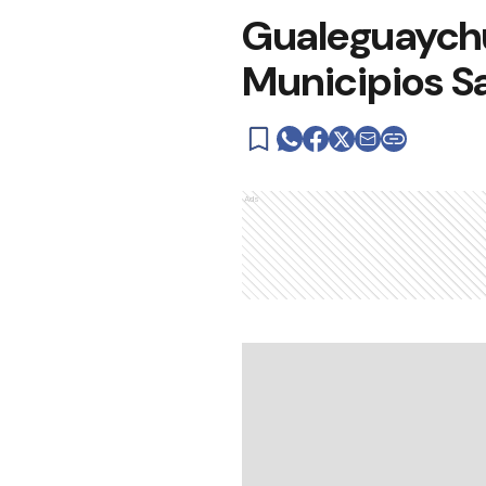
Gualeguaychú 
Municipios S
Ads