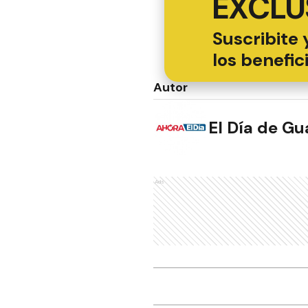
EXCLU
Suscribite 
los benefic
Autor
El Día de G
Ads