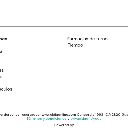
nes
Farmacias de turno
Tiempo
ia
es
es
áculos
s derechos reservados.· www.
eldiaonline.com
Concordia 1993
· C.P.
2820
Gua
Términos y condiciones
y
privacidad
·
Ayuda
Powered by