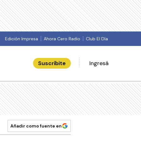
Edición Impresa
Ahora Cero Radio
Club El Día
Suscribite
Ingresá
Añadir como fuente en