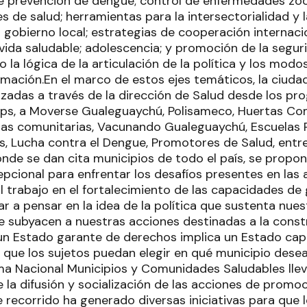
 de prevención de dengue; control de enfermedades zoo
 de salud; herramientas para la intersectorialidad y l
 gobierno local; estrategias de cooperación internacio
ida saludable; adolescencia; y promoción de la segurid
 la lógica de la articulación de la política y los modo
rmación.En el marco de estos ejes temáticos, la ciud
lizadas a través de la dirección de Salud desde los p
Aps, a Moverse Gualeguaychú, Polisameco, Huertas Com
tas comunitarias, Vacunando Gualeguaychú, Escuelas 
s, Lucha contra el Dengue, Promotores de Salud, entre
onde se dan cita municipios de todo el país, se prop
pcional para enfrentar los desafíos presentes en las 
El trabajo en el fortalecimiento de las capacidades de 
 a pensar en la idea de la política que sustenta nues
ue subyacen a nuestras acciones destinadas a la const
 un Estado garante de derechos implica un Estado cap
 que los sujetos puedan elegir en qué municipio desea
ma Nacional Municipios y Comunidades Saludables lle
 la difusión y socialización de las acciones de promoc
te recorrido ha generado diversas iniciativas para que